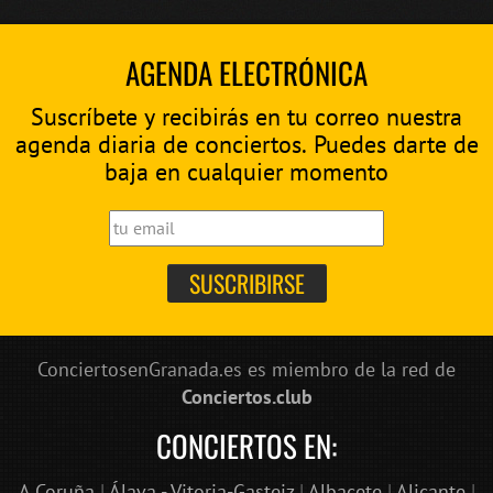
AGENDA ELECTRÓNICA
Suscríbete y recibirás en tu correo nuestra
agenda diaria de conciertos. Puedes darte de
baja en cualquier momento
ConciertosenGranada.es es miembro de la red de
Conciertos.club
CONCIERTOS EN:
A Coruña
|
Álava - Vitoria-Gasteiz
|
Albacete
|
Alicante
|