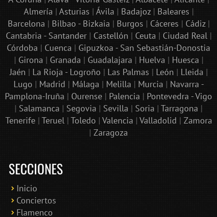
Almería
|
Asturias
|
Ávila
|
Badajoz
|
Baleares
|
Barcelona
|
Bilbao - Bizkaia
|
Burgos
|
Cáceres
|
Cádiz
|
Cantabria - Santander
|
Castellón
|
Ceuta
|
Ciudad Real
|
Córdoba
|
Cuenca
|
Gipuzkoa - San Sebastián-Donostia
|
Girona
|
Granada
|
Guadalajara
|
Huelva
|
Huesca
|
Jaén
|
La Rioja - Logroño
|
Las Palmas
|
León
|
Lleida
|
Lugo
|
Madrid
|
Málaga
|
Melilla
|
Murcia
|
Navarra -
Pamplona-Iruña
|
Ourense
|
Palencia
|
Pontevedra - Vigo
|
Salamanca
|
Segovia
|
Sevilla
|
Soria
|
Tarragona
|
Tenerife
|
Teruel
|
Toledo
|
Valencia
|
Valladolid
|
Zamora
|
Zaragoza
SECCIONES
Inicio
Conciertos
Bololoco · conciertosengranada.es
Flamenco
Online · Te ayudo a encontrar conciertos