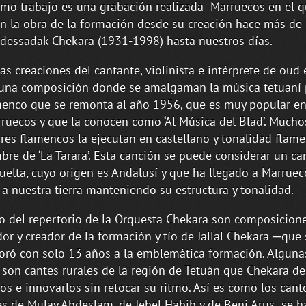
imo trabajo es una grabación realizada Marruecos en el 
n la obra de la formación desde su creación hace más de
dessadak Chekara (1931-1998) hasta nuestros días.
las creaciones del cantante, violinista e intérprete de oud 
, una composición donde se amalgaman la música tetuaní 
menco que se remonta al año 1956, que es muy popular en
ruecos y que la conocen como ‘Al Música del Blad’. Mucho
res flamencos la ejecutan en castellano y tonalidad flam
bre de ‘La Tarara’. Esta canción se puede considerar un ca
vuelta, cuyo origen es Andalusí y que ha llegado a Marruec
 a nuestra tierra manteniendo su estructura y tonalidad.
to del repertorio de la Orquesta Chekara son composicion
or y creador de la formación y tío de Jallal Chekara ─que 
oró con solo 13 años a la emblemática formación. Alguna
 son cantes rurales de la región de Tetuán que Chekara de
os e innovarlos sin retocar su ritmo. Así es como los cant
s de Mulay Abdeslam, de Jebel Habib y de Beni Arus se h