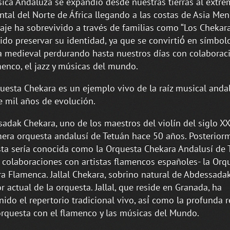
ica Andaluza se expandió desde nuestras tierras al extr
ntal del Norte de África llegando a las costas de Asia Men
aje ha sobrevivido a través de familias como “Los Chekara
ido preservar su identidad, ya que se convirtió́ en símbol
 medieval perdurando hasta nuestros días con colaborac
menco, el jazz y músicas del mundo.
uesta Chekara es un ejemplo vivo de la raíz musical anda
 mil años de evolución.
adak Chekara, uno de los maestros del violín del siglo XX
mera orquesta andalusí de Tetuán hace 50 años. Posterior
ta sería conocida como la Orquesta Chekara Andalusí de T
 colaboraciones con artistas flamencos españoles- la Orq
a Flamenca. Jallal Chekara, sobrino natural de Abdessadak
or actual de la orquesta. Jallal, que reside en Granada, ha
ido el repertorio tradicional vivo, así́ como la profunda r
orquesta con el flamenco y las músicas del Mundo.