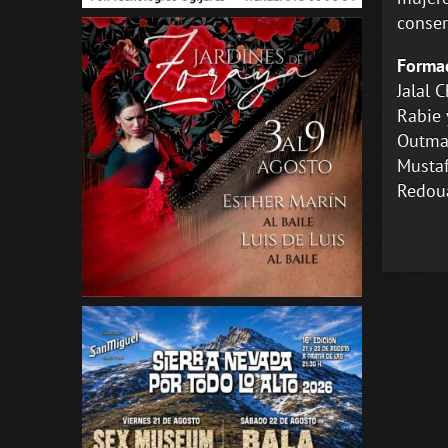
conser
Forma
Jalal C
Rabie 
Outman
Mustaf
Redoua