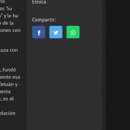
emo
Étnica
or. Su
” y le ha
Compartir:
o de la
iones con
luza con
, fundó
mente esa
etuán y -
uesta
, es el
elación