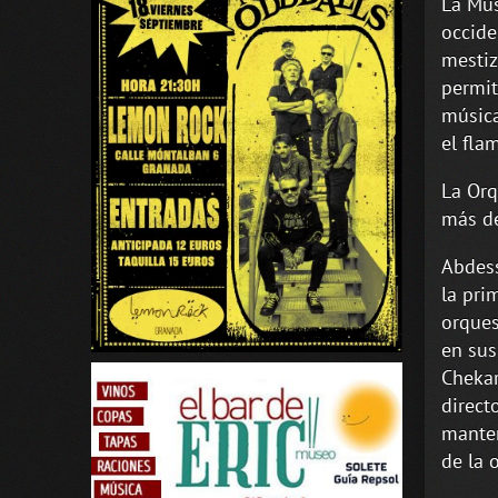
La Mús
occide
mestiz
permit
música
el fla
La Orq
más de
Abdess
la pri
orques
en sus
Chekar
direct
manten
de la 