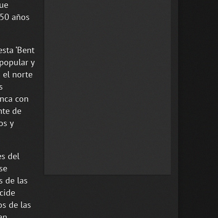
que
 50 años
esta ‘Bent
popular y
 el norte
s
enca con
nte de
os y
es del
se
s de las
cide
os de las
an