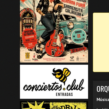
ORQ
Música