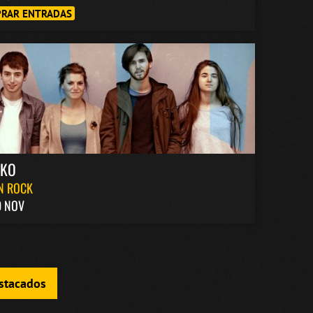
RAR ENTRADAS
AKO
N ROCK
0 NOV
estacados