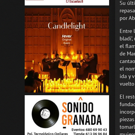
Su últ
repasa
por Ab
Entre 
bladi’
el fla
de Mar
cantao
el nom
ida y 
vuelto
El res
fundad
incorp
piezas
tomarl
mujere