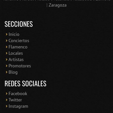
|
Zaragoza
SECCIONES
Inicio
Conciertos
Bololoco · conciertosengranada.es
Flamenco
Online · Te ayudo a encontrar conciertos
Locales
Artistas
Promotores
Blog
REDES SOCIALES
Facebook
Twitter
Instagram