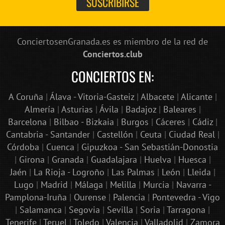
ConciertosenGranada.es es miembro de la red de
Conciertos.club
CONCIERTOS EN:
A Coruña
|
Álava - Vitoria-Gasteiz
|
Albacete
|
Alicante
|
Almería
|
Asturias
|
Ávila
|
Badajoz
|
Baleares
|
Barcelona
|
Bilbao - Bizkaia
|
Burgos
|
Cáceres
|
Cádiz
|
Cantabria - Santander
|
Castellón
|
Ceuta
|
Ciudad Real
|
Córdoba
|
Cuenca
|
Gipuzkoa - San Sebastián-Donostia
|
Girona
|
Granada
|
Guadalajara
|
Huelva
|
Huesca
|
Jaén
|
La Rioja - Logroño
|
Las Palmas
|
León
|
Lleida
|
Lugo
|
Madrid
|
Málaga
|
Melilla
|
Murcia
|
Navarra -
Pamplona-Iruña
|
Ourense
|
Palencia
|
Pontevedra - Vigo
|
Salamanca
|
Segovia
|
Sevilla
|
Soria
|
Tarragona
|
Tenerife
|
Teruel
|
Toledo
|
Valencia
|
Valladolid
|
Zamora