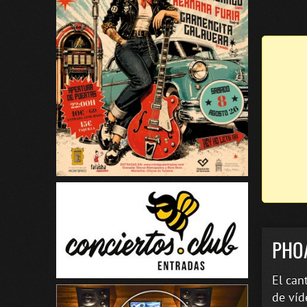
PHO
El can
de víd