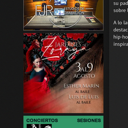
su pad
sobre 
A lo l
destac
hip-ho
inspir