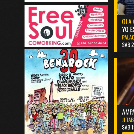
OLA 
YO E
PALAC
SAB 2
AMP
JJ TA
SAB 1