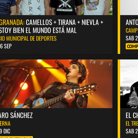
GRANADA:
CAMELLOS + TIRANA + NIEVLA +
ANT
STOY BIEN EL MUNDO ESTÁ MAL
CAMP
SAB 2
IO MUNICIPAL DE DEPORTES
6 SEP
COMP
ARO SÁNCHEZ
EL C
BERNA
EL TR
9 DIC
SAB 2