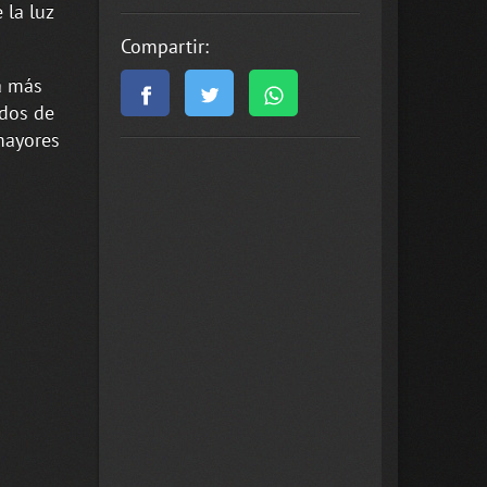
 la luz
Compartir:
la más
idos de
mayores