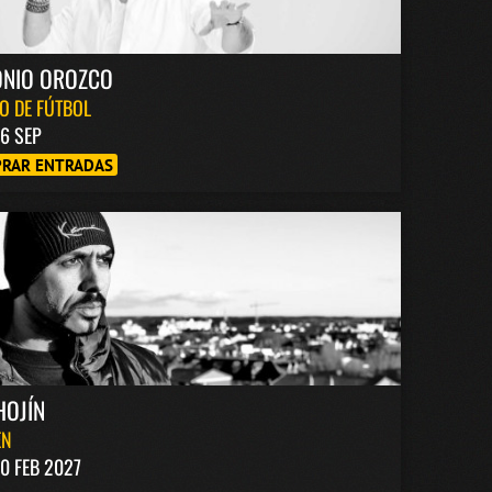
ONIO OROZCO
O DE FÚTBOL
6 SEP
RAR ENTRADAS
HOJÍN
EN
0 FEB 2027