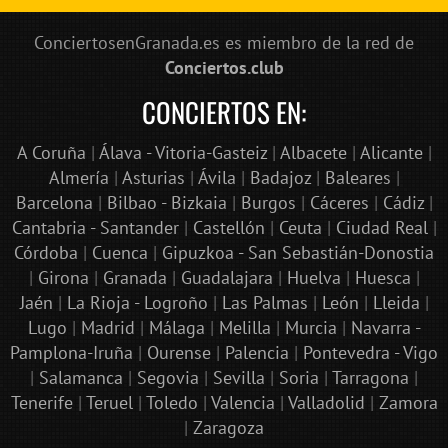
ConciertosenGranada.es es miembro de la red de
Conciertos.club
CONCIERTOS EN:
A Coruña
|
Álava - Vitoria-Gasteiz
|
Albacete
|
Alicante
|
Almería
|
Asturias
|
Ávila
|
Badajoz
|
Baleares
|
Barcelona
|
Bilbao - Bizkaia
|
Burgos
|
Cáceres
|
Cádiz
|
Cantabria - Santander
|
Castellón
|
Ceuta
|
Ciudad Real
|
Córdoba
|
Cuenca
|
Gipuzkoa - San Sebastián-Donostia
|
Girona
|
Granada
|
Guadalajara
|
Huelva
|
Huesca
|
Jaén
|
La Rioja - Logroño
|
Las Palmas
|
León
|
Lleida
|
Lugo
|
Madrid
|
Málaga
|
Melilla
|
Murcia
|
Navarra -
Pamplona-Iruña
|
Ourense
|
Palencia
|
Pontevedra - Vigo
|
Salamanca
|
Segovia
|
Sevilla
|
Soria
|
Tarragona
|
Tenerife
|
Teruel
|
Toledo
|
Valencia
|
Valladolid
|
Zamora
|
Zaragoza