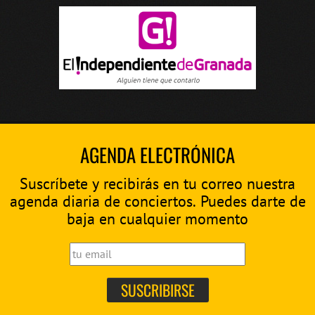
AGENDA ELECTRÓNICA
Suscríbete y recibirás en tu correo nuestra
agenda diaria de conciertos. Puedes darte de
baja en cualquier momento