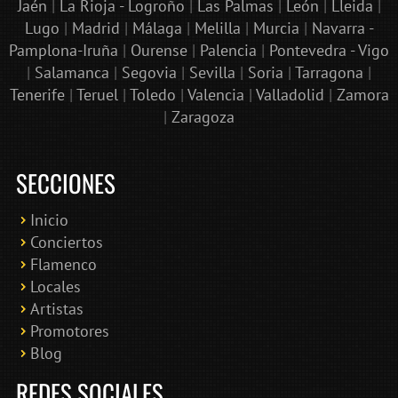
Jaén
|
La Rioja - Logroño
|
Las Palmas
|
León
|
Lleida
|
Lugo
|
Madrid
|
Málaga
|
Melilla
|
Murcia
|
Navarra -
Pamplona-Iruña
|
Ourense
|
Palencia
|
Pontevedra - Vigo
|
Salamanca
|
Segovia
|
Sevilla
|
Soria
|
Tarragona
|
Tenerife
|
Teruel
|
Toledo
|
Valencia
|
Valladolid
|
Zamora
|
Zaragoza
SECCIONES
Inicio
Conciertos
Bololoco · conciertosengranada.es
Flamenco
Online · Te ayudo a encontrar conciertos
Locales
Artistas
Promotores
Blog
REDES SOCIALES