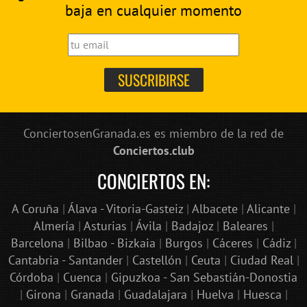
baja en cualquier momento
ConciertosenGranada.es es miembro de la red de
Conciertos.club
CONCIERTOS EN:
A Coruña
|
Álava - Vitoria-Gasteiz
|
Albacete
|
Alicante
|
Almería
|
Asturias
|
Ávila
|
Badajoz
|
Baleares
|
Barcelona
|
Bilbao - Bizkaia
|
Burgos
|
Cáceres
|
Cádiz
|
Cantabria - Santander
|
Castellón
|
Ceuta
|
Ciudad Real
|
Córdoba
|
Cuenca
|
Gipuzkoa - San Sebastián-Donostia
|
Girona
|
Granada
|
Guadalajara
|
Huelva
|
Huesca
|