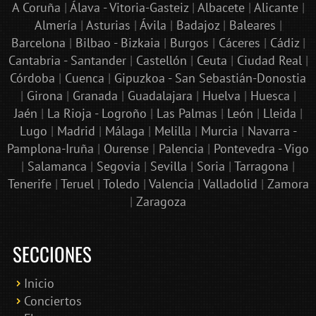
A Coruña
|
Álava - Vitoria-Gasteiz
|
Albacete
|
Alicante
|
Almería
|
Asturias
|
Ávila
|
Badajoz
|
Baleares
|
Barcelona
|
Bilbao - Bizkaia
|
Burgos
|
Cáceres
|
Cádiz
|
Cantabria - Santander
|
Castellón
|
Ceuta
|
Ciudad Real
|
Córdoba
|
Cuenca
|
Gipuzkoa - San Sebastián-Donostia
|
Girona
|
Granada
|
Guadalajara
|
Huelva
|
Huesca
|
Jaén
|
La Rioja - Logroño
|
Las Palmas
|
León
|
Lleida
|
Lugo
|
Madrid
|
Málaga
|
Melilla
|
Murcia
|
Navarra -
Pamplona-Iruña
|
Ourense
|
Palencia
|
Pontevedra - Vigo
|
Salamanca
|
Segovia
|
Sevilla
|
Soria
|
Tarragona
|
Tenerife
|
Teruel
|
Toledo
|
Valencia
|
Valladolid
|
Zamora
|
Zaragoza
SECCIONES
Inicio
Conciertos
Bololoco · conciertosengranada.es