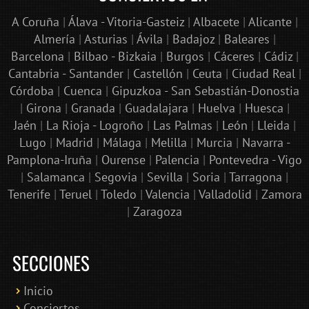
A Coruña
|
Álava - Vitoria-Gasteiz
|
Albacete
|
Alicante
|
Almería
|
Asturias
|
Ávila
|
Badajoz
|
Baleares
|
Barcelona
|
Bilbao - Bizkaia
|
Burgos
|
Cáceres
|
Cádiz
|
Cantabria - Santander
|
Castellón
|
Ceuta
|
Ciudad Real
|
Córdoba
|
Cuenca
|
Gipuzkoa - San Sebastián-Donostia
|
Girona
|
Granada
|
Guadalajara
|
Huelva
|
Huesca
|
Jaén
|
La Rioja - Logroño
|
Las Palmas
|
León
|
Lleida
|
Lugo
|
Madrid
|
Málaga
|
Melilla
|
Murcia
|
Navarra -
Pamplona-Iruña
|
Ourense
|
Palencia
|
Pontevedra - Vigo
|
Salamanca
|
Segovia
|
Sevilla
|
Soria
|
Tarragona
|
Tenerife
|
Teruel
|
Toledo
|
Valencia
|
Valladolid
|
Zamora
|
Zaragoza
SECCIONES
Inicio
Conciertos