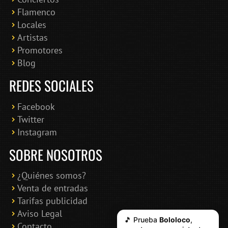
Bololoco · conciertosengranada.es
Flamenco
Online · Te ayudo a encontrar conciertos
Locales
Artistas
Promotores
Blog
REDES SOCIALES
Facebook
Twitter
Instagram
SOBRE NOSOTROS
¿Quiénes somos?
Venta de entradas
Tarifas publicidad
Aviso Legal
🎵 Prueba
Bololoco
,
Contacto