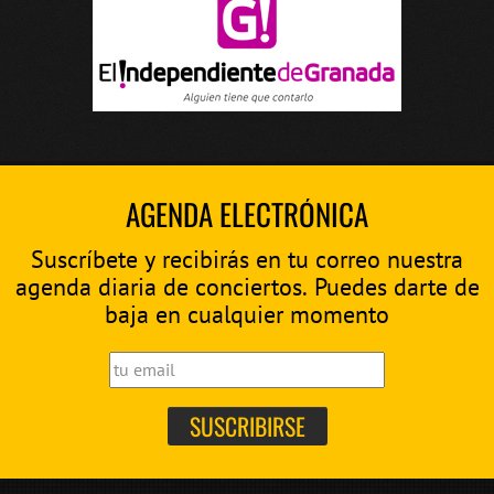
AGENDA ELECTRÓNICA
Suscríbete y recibirás en tu correo nuestra
agenda diaria de conciertos. Puedes darte de
baja en cualquier momento