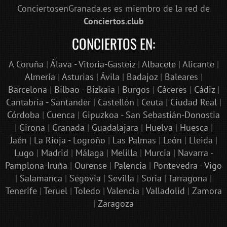
ConciertosenGranada.es es miembro de la red de
Conciertos.club
CONCIERTOS EN:
A Coruña
|
Álava - Vitoria-Gasteiz
|
Albacete
|
Alicante
|
Almería
|
Asturias
|
Ávila
|
Badajoz
|
Baleares
|
Barcelona
|
Bilbao - Bizkaia
|
Burgos
|
Cáceres
|
Cádiz
|
Cantabria - Santander
|
Castellón
|
Ceuta
|
Ciudad Real
|
Córdoba
|
Cuenca
|
Gipuzkoa - San Sebastián-Donostia
|
Girona
|
Granada
|
Guadalajara
|
Huelva
|
Huesca
|
Jaén
|
La Rioja - Logroño
|
Las Palmas
|
León
|
Lleida
|
Lugo
|
Madrid
|
Málaga
|
Melilla
|
Murcia
|
Navarra -
Pamplona-Iruña
|
Ourense
|
Palencia
|
Pontevedra - Vigo
|
Salamanca
|
Segovia
|
Sevilla
|
Soria
|
Tarragona
|
Tenerife
|
Teruel
|
Toledo
|
Valencia
|
Valladolid
|
Zamora
|
Zaragoza