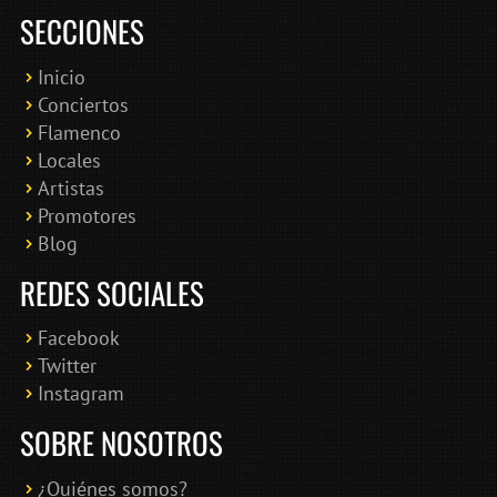
SECCIONES
Inicio
Conciertos
Bololoco · conciertosengranada.es
Flamenco
Online · Te ayudo a encontrar conciertos
Locales
Artistas
Promotores
Blog
REDES SOCIALES
Facebook
Twitter
Instagram
SOBRE NOSOTROS
¿Quiénes somos?