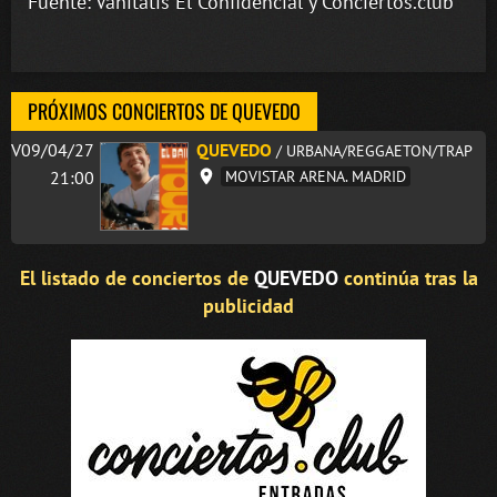
Fuente: Vanitatis El Confidencial y Conciertos.club
PRÓXIMOS CONCIERTOS DE QUEVEDO
V09/04/27
QUEVEDO
/ URBANA/REGGAETON/TRAP
21:00
MOVISTAR ARENA. MADRID
El listado de conciertos de
QUEVEDO
continúa tras la
publicidad