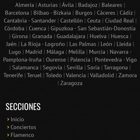
Almería
|
Asturias
|
Ávila
|
Badajoz
|
Baleares
|
Barcelona
|
Bilbao - Bizkaia
|
Burgos
|
Cáceres
|
Cádiz
|
Cantabria - Santander
|
Castellón
|
Ceuta
|
Ciudad Real
|
Córdoba
|
Cuenca
|
Gipuzkoa - San Sebastián-Donostia
|
Girona
|
Granada
|
Guadalajara
|
Huelva
|
Huesca
|
Jaén
|
La Rioja - Logroño
|
Las Palmas
|
León
|
Lleida
|
Lugo
|
Madrid
|
Málaga
|
Melilla
|
Murcia
|
Navarra -
Pamplona-Iruña
|
Ourense
|
Palencia
|
Pontevedra - Vigo
|
Salamanca
|
Segovia
|
Sevilla
|
Soria
|
Tarragona
|
Tenerife
|
Teruel
|
Toledo
|
Valencia
|
Valladolid
|
Zamora
|
Zaragoza
SECCIONES
Inicio
Conciertos
Bololoco · conciertosengranada.es
Flamenco
Online · Te ayudo a encontrar conciertos