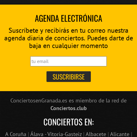
AGENDA ELECTRÓNICA
Suscríbete y recibirás en tu correo nuestra
agenda diaria de conciertos. Puedes darte de
baja en cualquier momento
ConciertosenGranada.es es miembro de la red de
Conciertos.club
CONCIERTOS EN:
A Coruña
|
Álava - Vitoria-Gasteiz
|
Albacete
|
Alicante
|