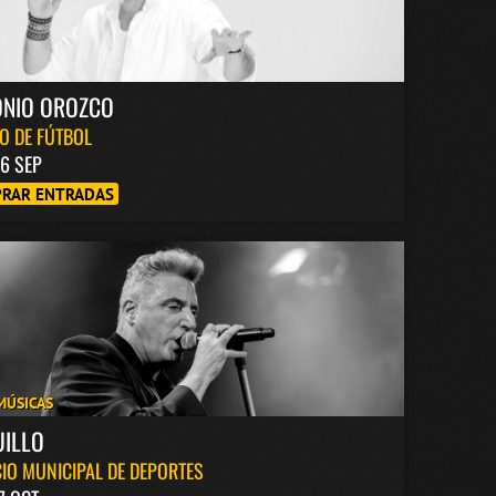
ONIO OROZCO
O DE FÚTBOL
6 SEP
RAR ENTRADAS
MÚSICAS
UILLO
IO MUNICIPAL DE DEPORTES