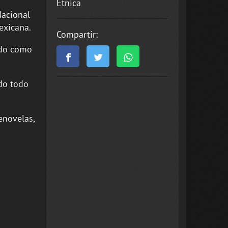
Étnica
Nacional
exicana.
Compartir:
ando como
ido todo
enovelas,