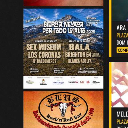
ARA 
PLAZA
DOM 
COMP
MELE
PLAZA