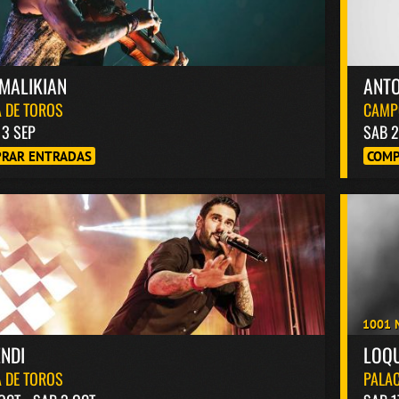
MALIKIAN
ANT
 DE TOROS
CAMP
13 SEP
SAB 2
RAR ENTRADAS
COMP
1001 
NDI
LOQ
 DE TOROS
PALAC