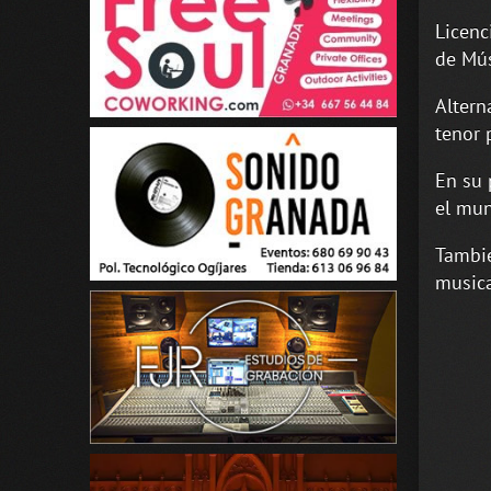
Licenc
de Mús
Altern
tenor 
En su 
el mu
Tambié
musica