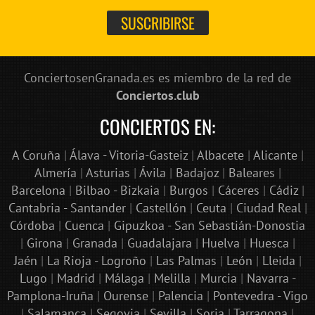
ConciertosenGranada.es es miembro de la red de
Conciertos.club
CONCIERTOS EN:
A Coruña
|
Álava - Vitoria-Gasteiz
|
Albacete
|
Alicante
|
Almería
|
Asturias
|
Ávila
|
Badajoz
|
Baleares
|
Barcelona
|
Bilbao - Bizkaia
|
Burgos
|
Cáceres
|
Cádiz
|
Cantabria - Santander
|
Castellón
|
Ceuta
|
Ciudad Real
|
Córdoba
|
Cuenca
|
Gipuzkoa - San Sebastián-Donostia
|
Girona
|
Granada
|
Guadalajara
|
Huelva
|
Huesca
|
Jaén
|
La Rioja - Logroño
|
Las Palmas
|
León
|
Lleida
|
Lugo
|
Madrid
|
Málaga
|
Melilla
|
Murcia
|
Navarra -
Pamplona-Iruña
|
Ourense
|
Palencia
|
Pontevedra - Vigo
|
Salamanca
|
Segovia
|
Sevilla
|
Soria
|
Tarragona
|