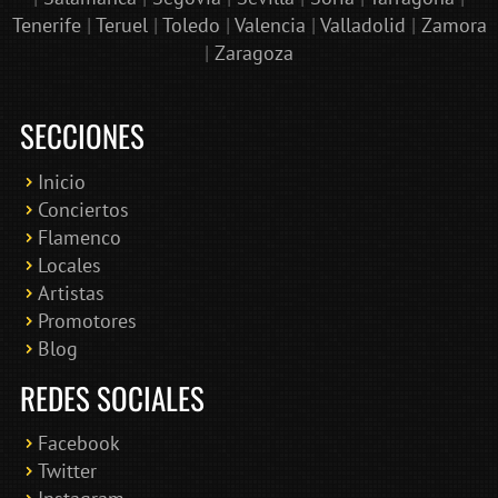
Tenerife
|
Teruel
|
Toledo
|
Valencia
|
Valladolid
|
Zamora
|
Zaragoza
SECCIONES
Inicio
Conciertos
Bololoco · conciertosengranada.es
Flamenco
Online · Te ayudo a encontrar conciertos
Locales
Artistas
Promotores
Blog
REDES SOCIALES
Facebook
Twitter