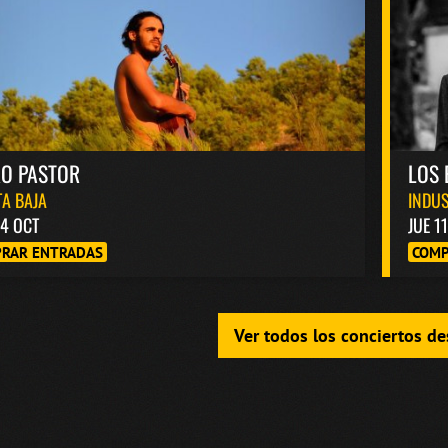
RO PASTOR
LOS 
A BAJA
INDUS
4 OCT
JUE 1
RAR ENTRADAS
COMP
Ver todos los conciertos d