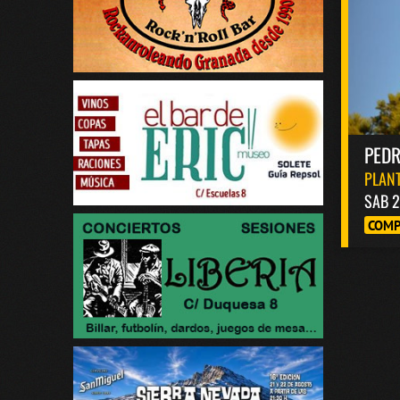
PED
PLANT
SAB 2
COMP