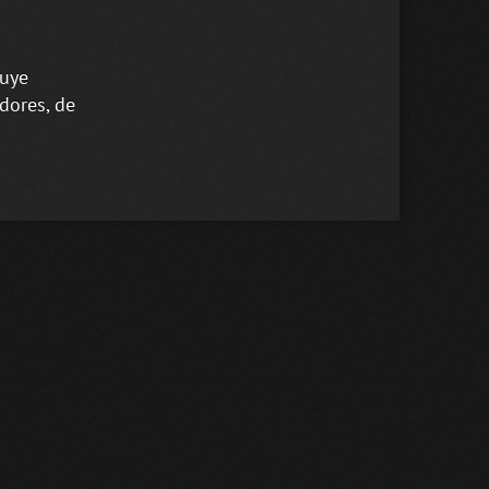
luye
dores, de