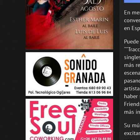
En men
conver
en Esp
Puede 
""Trac
single
más re
escena
pasand
artist
haber 
Friend
más in
Su mús
excita