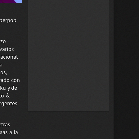
yperpop
azo
varios
nacional
 a
os,
rado con
ku y de
plo &
ergentes
etras
sas a la