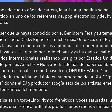
os de cuatro años de carrera, la artista granadina se ha
tido en uno de los referentes del pop electrónico y del h
aña.
ser que la hayas conocido por el Benidorm Fest y su tem
ción"", pero Rakky Ripper es mucho más. Un disco, un EP y 
s la avalan como una de las agitadoras del underground 
levantes. Ha girado por todo el país y ya ha dado el salto
rios internacionales realizando una gira por Estados Unid
o por Los Ángeles y Nueva York, además de haber colabo
as internacionales como Chase Icon, OH!DULCEARi o Sonik
sido introducida por Diplo en su programa de la BBC “Di
s”, donde el DJ y productor acogía sets de los artistas em
teresantes del momento.
ica es un torbellino: ritmos frenéticos, voces saturadas, l
ntes, una estética brillante, producciones crudas y fantasio