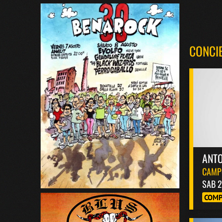
CONCI
ANT
CAMP
SAB 2
COMP