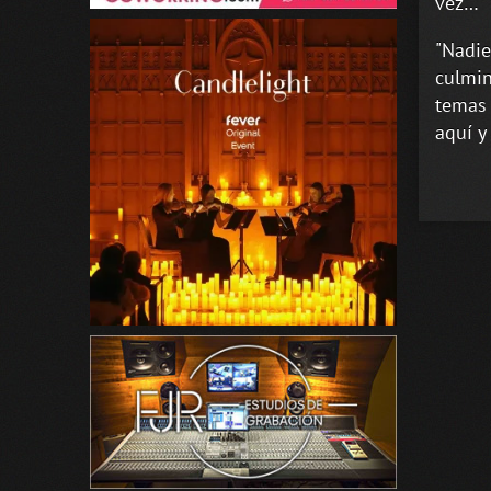
vez…
"Nadie
culmin
temas 
aquí y