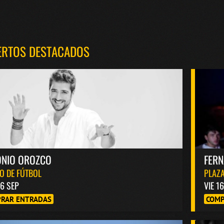
ERTOS DESTACADOS
ONIO OROZCO
FER
O DE FÚTBOL
PLAZA
6 SEP
VIE 1
RAR ENTRADAS
COMP