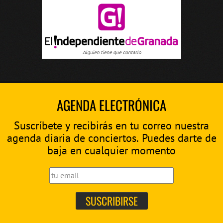
AGENDA ELECTRÓNICA
Suscríbete y recibirás en tu correo nuestra
agenda diaria de conciertos. Puedes darte de
baja en cualquier momento