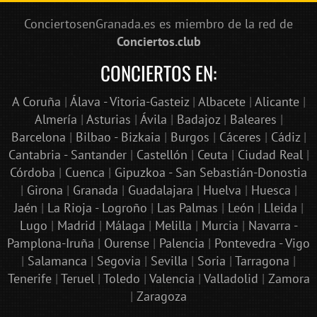
ConciertosenGranada.es es miembro de la red de
Conciertos.club
CONCIERTOS EN:
A Coruña
|
Álava - Vitoria-Gasteiz
|
Albacete
|
Alicante
|
Almería
|
Asturias
|
Ávila
|
Badajoz
|
Baleares
|
Barcelona
|
Bilbao - Bizkaia
|
Burgos
|
Cáceres
|
Cádiz
|
Cantabria - Santander
|
Castellón
|
Ceuta
|
Ciudad Real
|
Córdoba
|
Cuenca
|
Gipuzkoa - San Sebastián-Donostia
|
Girona
|
Granada
|
Guadalajara
|
Huelva
|
Huesca
|
Jaén
|
La Rioja - Logroño
|
Las Palmas
|
León
|
Lleida
|
Lugo
|
Madrid
|
Málaga
|
Melilla
|
Murcia
|
Navarra -
Pamplona-Iruña
|
Ourense
|
Palencia
|
Pontevedra - Vigo
|
Salamanca
|
Segovia
|
Sevilla
|
Soria
|
Tarragona
|
Tenerife
|
Teruel
|
Toledo
|
Valencia
|
Valladolid
|
Zamora
|
Zaragoza