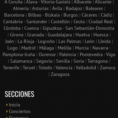
A Coruña
|
Álava - Vitoria-Gasteiz
|
Albacete
|
Alicante
|
Almería
|
Asturias
|
Ávila
|
Badajoz
|
Baleares
|
Barcelona
|
Bilbao - Bizkaia
|
Burgos
|
Cáceres
|
Cádiz
|
Cantabria - Santander
|
Castellón
|
Ceuta
|
Ciudad Real
|
Córdoba
|
Cuenca
|
Gipuzkoa - San Sebastián-Donostia
|
Girona
|
Granada
|
Guadalajara
|
Huelva
|
Huesca
|
Jaén
|
La Rioja - Logroño
|
Las Palmas
|
León
|
Lleida
|
Lugo
|
Madrid
|
Málaga
|
Melilla
|
Murcia
|
Navarra -
Pamplona-Iruña
|
Ourense
|
Palencia
|
Pontevedra - Vigo
|
Salamanca
|
Segovia
|
Sevilla
|
Soria
|
Tarragona
|
Tenerife
|
Teruel
|
Toledo
|
Valencia
|
Valladolid
|
Zamora
|
Zaragoza
SECCIONES
Inicio
Conciertos
Bololoco · conciertosengranada.es
Flamenco
Online · Te ayudo a encontrar conciertos