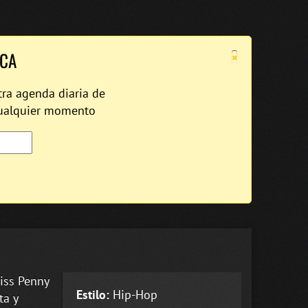
×
ICA
tra agenda diaria de
cualquier momento
iss Penny
Estilo:
Hip-Hop
ta y