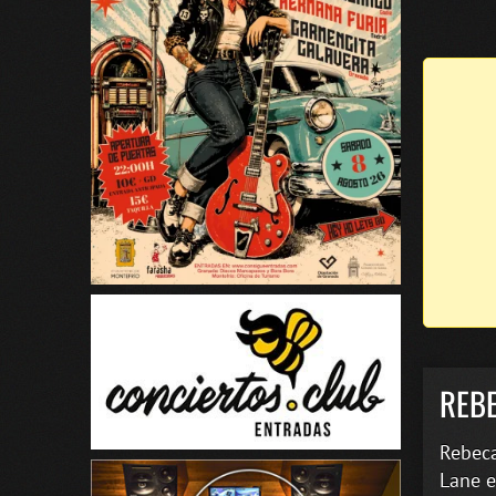
REB
Rebeca
Lane e