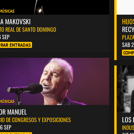
MÚSICAS
KA MAKOVSKI
HIJO
RECY
TO REAL DE SANTO DOMINGO
6 SEP
PLAZA
SAB 2
RAR ENTRADAS
COMP
MÚSICAS
TOR MANUEL
LOS 
IO DE CONGRESOS Y EXPOSICIONES
6 SEP
INDUS