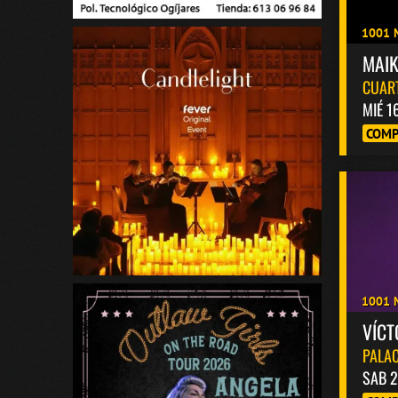
1001 
MAI
CUAR
MIÉ 1
COMP
1001 
VÍC
PALAC
SAB 2