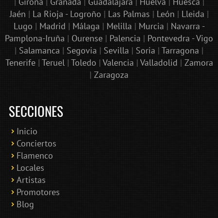
|
Girona
|
Granada
|
Guadalajara
|
Huelva
|
Huesca
|
Jaén
|
La Rioja - Logroño
|
Las Palmas
|
León
|
Lleida
|
Lugo
|
Madrid
|
Málaga
|
Melilla
|
Murcia
|
Navarra -
Pamplona-Iruña
|
Ourense
|
Palencia
|
Pontevedra - Vigo
|
Salamanca
|
Segovia
|
Sevilla
|
Soria
|
Tarragona
|
Tenerife
|
Teruel
|
Toledo
|
Valencia
|
Valladolid
|
Zamora
|
Zaragoza
SECCIONES
Inicio
Conciertos
Bololoco · conciertosengranada.es
Flamenco
Online · Te ayudo a encontrar conciertos
Locales
Artistas
Promotores
Blog