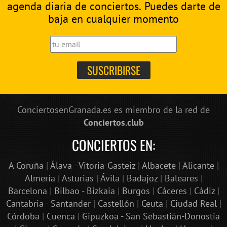
agenda diaria de conciertos. Puedes darte de
baja en cualquier momento
ConciertosenGranada.es es miembro de la red de
Conciertos.club
CONCIERTOS EN:
A Coruña
|
Álava - Vitoria-Gasteiz
|
Albacete
|
Alicante
|
Almería
|
Asturias
|
Ávila
|
Badajoz
|
Baleares
|
Barcelona
|
Bilbao - Bizkaia
|
Burgos
|
Cáceres
|
Cádiz
|
Cantabria - Santander
|
Castellón
|
Ceuta
|
Ciudad Real
|
Córdoba
|
Cuenca
|
Gipuzkoa - San Sebastián-Donostia