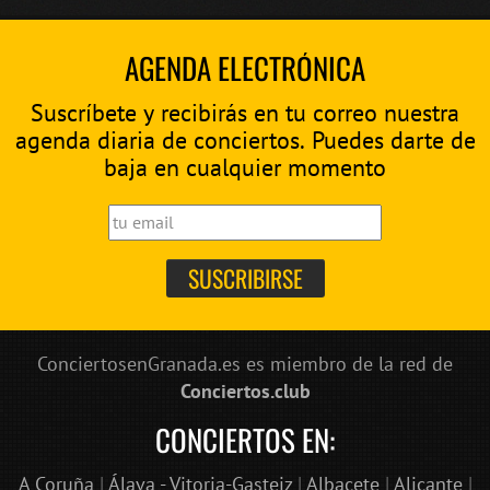
AGENDA ELECTRÓNICA
Suscríbete y recibirás en tu correo nuestra
agenda diaria de conciertos. Puedes darte de
baja en cualquier momento
ConciertosenGranada.es es miembro de la red de
Conciertos.club
CONCIERTOS EN:
A Coruña
|
Álava - Vitoria-Gasteiz
|
Albacete
|
Alicante
|