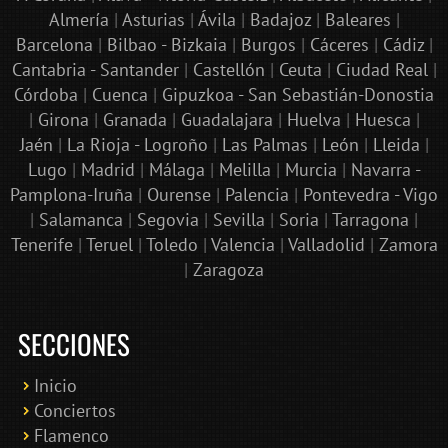
Almería
|
Asturias
|
Ávila
|
Badajoz
|
Baleares
|
Barcelona
|
Bilbao - Bizkaia
|
Burgos
|
Cáceres
|
Cádiz
|
Cantabria - Santander
|
Castellón
|
Ceuta
|
Ciudad Real
|
Córdoba
|
Cuenca
|
Gipuzkoa - San Sebastián-Donostia
|
Girona
|
Granada
|
Guadalajara
|
Huelva
|
Huesca
|
Jaén
|
La Rioja - Logroño
|
Las Palmas
|
León
|
Lleida
|
Lugo
|
Madrid
|
Málaga
|
Melilla
|
Murcia
|
Navarra -
Pamplona-Iruña
|
Ourense
|
Palencia
|
Pontevedra - Vigo
|
Salamanca
|
Segovia
|
Sevilla
|
Soria
|
Tarragona
|
Tenerife
|
Teruel
|
Toledo
|
Valencia
|
Valladolid
|
Zamora
|
Zaragoza
SECCIONES
Inicio
Conciertos
Bololoco · conciertosengranada.es
Flamenco
Online · Te ayudo a encontrar conciertos