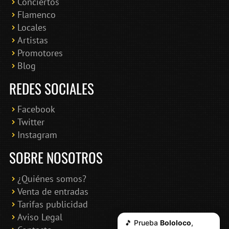
Conciertos
Bololoco · conciertosengranada.es
Flamenco
Online · Te ayudo a encontrar conciertos
Locales
Artistas
Promotores
Blog
REDES SOCIALES
Facebook
Twitter
Instagram
SOBRE NOSOTROS
¿Quiénes somos?
Venta de entradas
Tarifas publicidad
Aviso Legal
🎵 Prueba
Bololoco
,