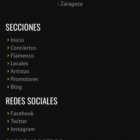
|
Zaragoza
SECCIONES
Inicio
Conciertos
Bololoco · conciertosengranada.es
Flamenco
Online · Te ayudo a encontrar conciertos
Locales
Artistas
Promotores
Blog
REDES SOCIALES
Facebook
Twitter
Instagram