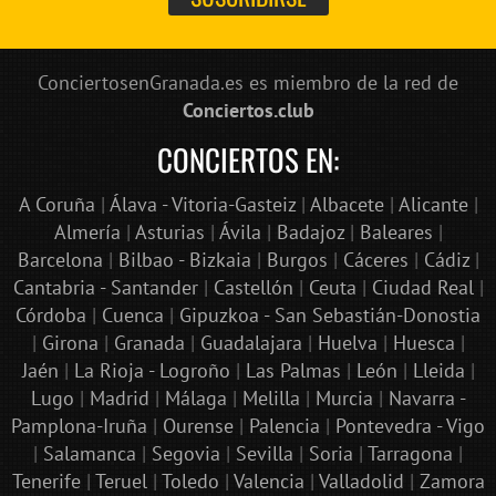
ConciertosenGranada.es es miembro de la red de
Conciertos.club
CONCIERTOS EN:
A Coruña
|
Álava - Vitoria-Gasteiz
|
Albacete
|
Alicante
|
Almería
|
Asturias
|
Ávila
|
Badajoz
|
Baleares
|
Barcelona
|
Bilbao - Bizkaia
|
Burgos
|
Cáceres
|
Cádiz
|
Cantabria - Santander
|
Castellón
|
Ceuta
|
Ciudad Real
|
Córdoba
|
Cuenca
|
Gipuzkoa - San Sebastián-Donostia
|
Girona
|
Granada
|
Guadalajara
|
Huelva
|
Huesca
|
Jaén
|
La Rioja - Logroño
|
Las Palmas
|
León
|
Lleida
|
Lugo
|
Madrid
|
Málaga
|
Melilla
|
Murcia
|
Navarra -
Pamplona-Iruña
|
Ourense
|
Palencia
|
Pontevedra - Vigo
|
Salamanca
|
Segovia
|
Sevilla
|
Soria
|
Tarragona
|
Tenerife
|
Teruel
|
Toledo
|
Valencia
|
Valladolid
|
Zamora