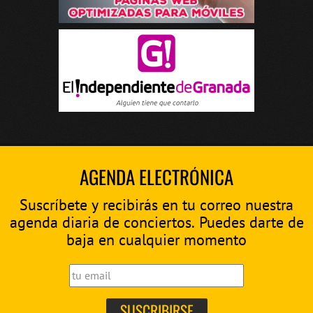
AGENDA ELECTRÓNICA
Suscríbete y recibirás en tu correo nuestra
agenda diaria de conciertos. Puedes darte de
baja en cualquier momento