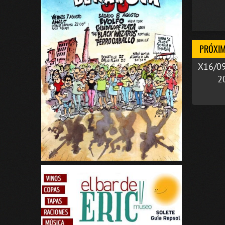
PRÓXIM
X16/0
2