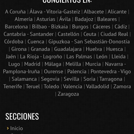
A Coruña
|
Álava - Vitoria-Gasteiz
|
Albacete
|
Alicante
|
Almería
|
Asturias
|
Ávila
|
Badajoz
|
Baleares
|
Barcelona
|
Bilbao - Bizkaia
|
Burgos
|
Cáceres
|
Cádiz
|
Cantabria - Santander
|
Castellón
|
Ceuta
|
Ciudad Real
|
Córdoba
|
Cuenca
|
Gipuzkoa - San Sebastián-Donostia
|
Girona
|
Granada
|
Guadalajara
|
Huelva
|
Huesca
|
Jaén
|
La Rioja - Logroño
|
Las Palmas
|
León
|
Lleida
|
Lugo
|
Madrid
|
Málaga
|
Melilla
|
Murcia
|
Navarra -
Pamplona-Iruña
|
Ourense
|
Palencia
|
Pontevedra - Vigo
|
Salamanca
|
Segovia
|
Sevilla
|
Soria
|
Tarragona
|
Tenerife
|
Teruel
|
Toledo
|
Valencia
|
Valladolid
|
Zamora
|
Zaragoza
SECCIONES
Inicio