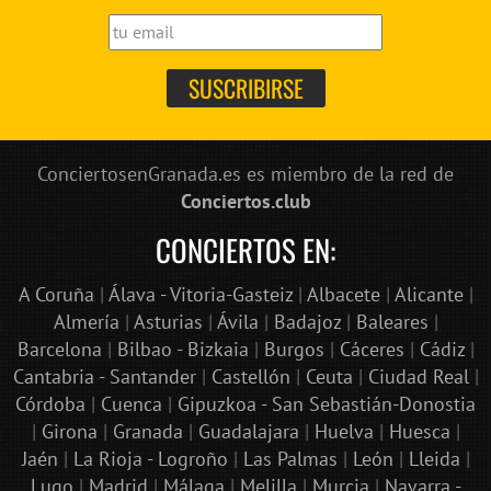
ConciertosenGranada.es es miembro de la red de
Conciertos.club
CONCIERTOS EN:
A Coruña
|
Álava - Vitoria-Gasteiz
|
Albacete
|
Alicante
|
Almería
|
Asturias
|
Ávila
|
Badajoz
|
Baleares
|
Barcelona
|
Bilbao - Bizkaia
|
Burgos
|
Cáceres
|
Cádiz
|
Cantabria - Santander
|
Castellón
|
Ceuta
|
Ciudad Real
|
Córdoba
|
Cuenca
|
Gipuzkoa - San Sebastián-Donostia
|
Girona
|
Granada
|
Guadalajara
|
Huelva
|
Huesca
|
Jaén
|
La Rioja - Logroño
|
Las Palmas
|
León
|
Lleida
|
Lugo
|
Madrid
|
Málaga
|
Melilla
|
Murcia
|
Navarra -