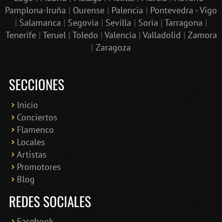
Pamplona-Iruña
|
Ourense
|
Palencia
|
Pontevedra - Vigo
|
Salamanca
|
Segovia
|
Sevilla
|
Soria
|
Tarragona
|
Tenerife
|
Teruel
|
Toledo
|
Valencia
|
Valladolid
|
Zamora
|
Zaragoza
SECCIONES
Inicio
Conciertos
Bololoco · conciertosengranada.es
Flamenco
Online · Te ayudo a encontrar conciertos
Locales
Artistas
Promotores
Blog
REDES SOCIALES
Facebook