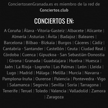
ConciertosenGranada.es es miembro de la red de
Conciertos.club
CONCIERTOS EN:
A Coruña
|
Álava - Vitoria-Gasteiz
|
Albacete
|
Alicante
|
Almería
|
Asturias
|
Ávila
|
Badajoz
|
Baleares
|
Barcelona
|
Bilbao - Bizkaia
|
Burgos
|
Cáceres
|
Cádiz
|
Cantabria - Santander
|
Castellón
|
Ceuta
|
Ciudad Real
|
Córdoba
|
Cuenca
|
Gipuzkoa - San Sebastián-Donostia
|
Girona
|
Granada
|
Guadalajara
|
Huelva
|
Huesca
|
Jaén
|
La Rioja - Logroño
|
Las Palmas
|
León
|
Lleida
|
Lugo
|
Madrid
|
Málaga
|
Melilla
|
Murcia
|
Navarra -
Pamplona-Iruña
|
Ourense
|
Palencia
|
Pontevedra - Vigo
|
Salamanca
|
Segovia
|
Sevilla
|
Soria
|
Tarragona
|
Tenerife
|
Teruel
|
Toledo
|
Valencia
|
Valladolid
|
Zamora
|
Zaragoza