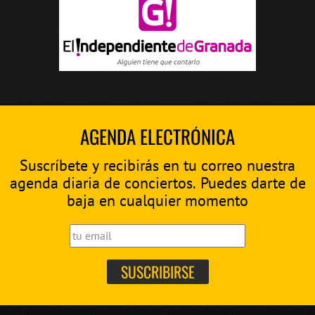
AGENDA ELECTRÓNICA
Suscríbete y recibirás en tu correo nuestra
agenda diaria de conciertos. Puedes darte de
baja en cualquier momento