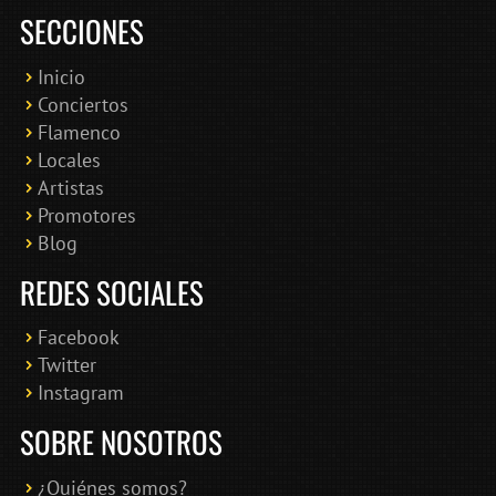
SECCIONES
Inicio
Conciertos
Bololoco · conciertosengranada.es
Flamenco
Online · Te ayudo a encontrar conciertos
Locales
Artistas
Promotores
Blog
REDES SOCIALES
Facebook
Twitter
Instagram
SOBRE NOSOTROS
¿Quiénes somos?