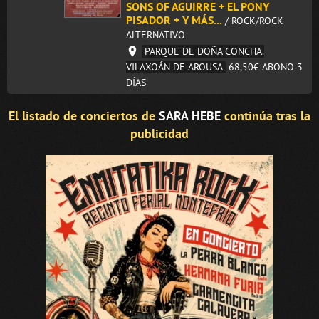
SONS OF AGUIRRE + EL PONY
PISADOR + Y MÁS...
/ ROCK/ROCK
ALTERNATIVO
PARQUE DE DOÑA CONCHA.
VILAXOÁN DE AROUSA
68,50€
ABONO 3
DÍAS
El listado de conciertos de
SARA HEBE
continúa tras la
publicidad