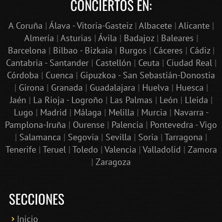
CONCIERTOS EN:
A Coruña
|
Álava - Vitoria-Gasteiz
|
Albacete
|
Alicante
|
Almería
|
Asturias
|
Ávila
|
Badajoz
|
Baleares
|
Barcelona
|
Bilbao - Bizkaia
|
Burgos
|
Cáceres
|
Cádiz
|
Cantabria - Santander
|
Castellón
|
Ceuta
|
Ciudad Real
|
Córdoba
|
Cuenca
|
Gipuzkoa - San Sebastián-Donostia
|
Girona
|
Granada
|
Guadalajara
|
Huelva
|
Huesca
|
Jaén
|
La Rioja - Logroño
|
Las Palmas
|
León
|
Lleida
|
Lugo
|
Madrid
|
Málaga
|
Melilla
|
Murcia
|
Navarra -
Pamplona-Iruña
|
Ourense
|
Palencia
|
Pontevedra - Vigo
|
Salamanca
|
Segovia
|
Sevilla
|
Soria
|
Tarragona
|
Tenerife
|
Teruel
|
Toledo
|
Valencia
|
Valladolid
|
Zamora
|
Zaragoza
SECCIONES
Inicio