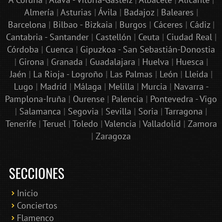
Almería
|
Asturias
|
Ávila
|
Badajoz
|
Baleares
|
Barcelona
|
Bilbao - Bizkaia
|
Burgos
|
Cáceres
|
Cádiz
|
Cantabria - Santander
|
Castellón
|
Ceuta
|
Ciudad Real
|
Córdoba
|
Cuenca
|
Gipuzkoa - San Sebastián-Donostia
|
Girona
|
Granada
|
Guadalajara
|
Huelva
|
Huesca
|
Jaén
|
La Rioja - Logroño
|
Las Palmas
|
León
|
Lleida
|
Lugo
|
Madrid
|
Málaga
|
Melilla
|
Murcia
|
Navarra -
Pamplona-Iruña
|
Ourense
|
Palencia
|
Pontevedra - Vigo
|
Salamanca
|
Segovia
|
Sevilla
|
Soria
|
Tarragona
|
Tenerife
|
Teruel
|
Toledo
|
Valencia
|
Valladolid
|
Zamora
|
Zaragoza
SECCIONES
Inicio
Conciertos
Bololoco · conciertosengranada.es
Flamenco
Online · Te ayudo a encontrar conciertos