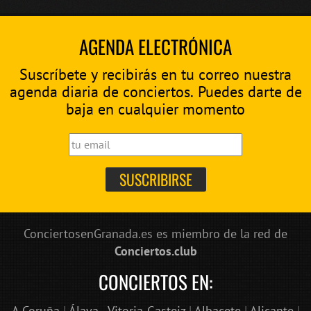
AGENDA ELECTRÓNICA
Suscríbete y recibirás en tu correo nuestra
agenda diaria de conciertos. Puedes darte de
baja en cualquier momento
ConciertosenGranada.es es miembro de la red de
Conciertos.club
CONCIERTOS EN:
A Coruña
|
Álava - Vitoria-Gasteiz
|
Albacete
|
Alicante
|