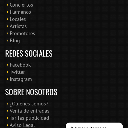
Conciertos
Bololoco · conciertosengranada.es
Flamenco
Online · Te ayudo a encontrar conciertos
Locales
Artistas
Promotores
Blog
REDES SOCIALES
Facebook
Twitter
Instagram
SOBRE NOSOTROS
¿Quiénes somos?
Venta de entradas
Tarifas publicidad
Aviso Legal