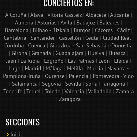
CONCIERTOS EN:
A Coruña
|
Álava - Vitoria-Gasteiz
|
Albacete
|
Alicante
|
Almería
|
Asturias
|
Ávila
|
Badajoz
|
Baleares
|
Barcelona
|
Bilbao - Bizkaia
|
Burgos
|
Cáceres
|
Cádiz
|
Cantabria - Santander
|
Castellón
|
Ceuta
|
Ciudad Real
|
Córdoba
|
Cuenca
|
Gipuzkoa - San Sebastián-Donostia
|
Girona
|
Granada
|
Guadalajara
|
Huelva
|
Huesca
|
Jaén
|
La Rioja - Logroño
|
Las Palmas
|
León
|
Lleida
|
Lugo
|
Madrid
|
Málaga
|
Melilla
|
Murcia
|
Navarra -
Pamplona-Iruña
|
Ourense
|
Palencia
|
Pontevedra - Vigo
|
Salamanca
|
Segovia
|
Sevilla
|
Soria
|
Tarragona
|
Tenerife
|
Teruel
|
Toledo
|
Valencia
|
Valladolid
|
Zamora
|
Zaragoza
SECCIONES
Inicio