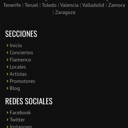
Tenerife
|
Teruel
|
Toledo
|
Valencia
|
Valladolid
|
Zamora
|
Zaragoza
SECCIONES
Inicio
Conciertos
Bololoco · conciertosengranada.es
Flamenco
Online · Te ayudo a encontrar conciertos
Locales
Artistas
Promotores
Blog
REDES SOCIALES
Facebook
Twitter
Instagram