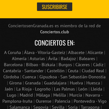
ConciertosenGranada.es es miembro de la red de
Conciertos.club
CONCIERTOS EN:
A Coruña
|
Álava - Vitoria-Gasteiz
|
Albacete
|
Alicante
|
Almería
|
Asturias
|
Ávila
|
Badajoz
|
Baleares
|
Barcelona
|
Bilbao - Bizkaia
|
Burgos
|
Cáceres
|
Cádiz
|
Cantabria - Santander
|
Castellón
|
Ceuta
|
Ciudad Real
|
Córdoba
|
Cuenca
|
Gipuzkoa - San Sebastián-Donostia
|
Girona
|
Granada
|
Guadalajara
|
Huelva
|
Huesca
|
Jaén
|
La Rioja - Logroño
|
Las Palmas
|
León
|
Lleida
|
Lugo
|
Madrid
|
Málaga
|
Melilla
|
Murcia
|
Navarra -
Pamplona-Iruña
|
Ourense
|
Palencia
|
Pontevedra - Vigo
|
Salamanca
|
Segovia
|
Sevilla
|
Soria
|
Tarragona
|