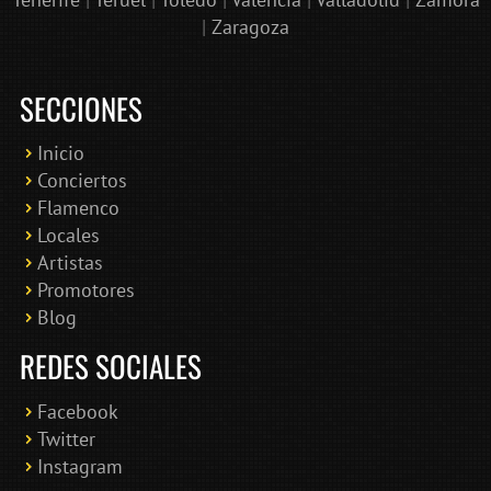
|
Zaragoza
SECCIONES
Inicio
Conciertos
Bololoco · conciertosengranada.es
Flamenco
Online · Te ayudo a encontrar conciertos
Locales
Artistas
Promotores
Blog
REDES SOCIALES
Facebook
Twitter
Instagram