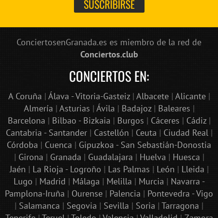
ConciertosenGranada.es es miembro de la red de
Conciertos.club
CONCIERTOS EN:
A Coruña
|
Álava - Vitoria-Gasteiz
|
Albacete
|
Alicante
|
Almería
|
Asturias
|
Ávila
|
Badajoz
|
Baleares
|
Barcelona
|
Bilbao - Bizkaia
|
Burgos
|
Cáceres
|
Cádiz
|
Cantabria - Santander
|
Castellón
|
Ceuta
|
Ciudad Real
|
Córdoba
|
Cuenca
|
Gipuzkoa - San Sebastián-Donostia
|
Girona
|
Granada
|
Guadalajara
|
Huelva
|
Huesca
|
Jaén
|
La Rioja - Logroño
|
Las Palmas
|
León
|
Lleida
|
Lugo
|
Madrid
|
Málaga
|
Melilla
|
Murcia
|
Navarra -
Pamplona-Iruña
|
Ourense
|
Palencia
|
Pontevedra - Vigo
|
Salamanca
|
Segovia
|
Sevilla
|
Soria
|
Tarragona
|
Tenerife
|
Teruel
|
Toledo
|
Valencia
|
Valladolid
|
Zamora