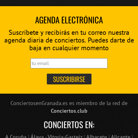
AGENDA ELECTRÓNICA
Suscríbete y recibirás en tu correo nuestra
agenda diaria de conciertos. Puedes darte de
baja en cualquier momento
ConciertosenGranada.es es miembro de la red de
Conciertos.club
CONCIERTOS EN:
A Coruña
|
Álava - Vitoria-Gasteiz
|
Albacete
|
Alicante
|