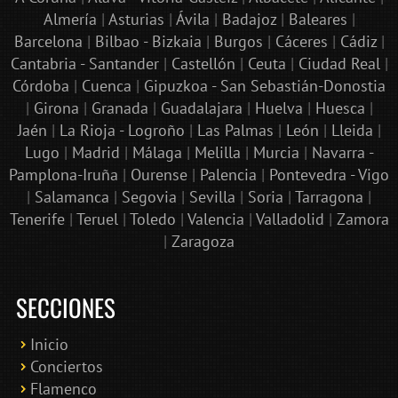
Almería
|
Asturias
|
Ávila
|
Badajoz
|
Baleares
|
Barcelona
|
Bilbao - Bizkaia
|
Burgos
|
Cáceres
|
Cádiz
|
Cantabria - Santander
|
Castellón
|
Ceuta
|
Ciudad Real
|
Córdoba
|
Cuenca
|
Gipuzkoa - San Sebastián-Donostia
|
Girona
|
Granada
|
Guadalajara
|
Huelva
|
Huesca
|
Jaén
|
La Rioja - Logroño
|
Las Palmas
|
León
|
Lleida
|
Lugo
|
Madrid
|
Málaga
|
Melilla
|
Murcia
|
Navarra -
Pamplona-Iruña
|
Ourense
|
Palencia
|
Pontevedra - Vigo
|
Salamanca
|
Segovia
|
Sevilla
|
Soria
|
Tarragona
|
Tenerife
|
Teruel
|
Toledo
|
Valencia
|
Valladolid
|
Zamora
|
Zaragoza
SECCIONES
Inicio
Conciertos
Bololoco · conciertosengranada.es
Flamenco
Online · Te ayudo a encontrar conciertos