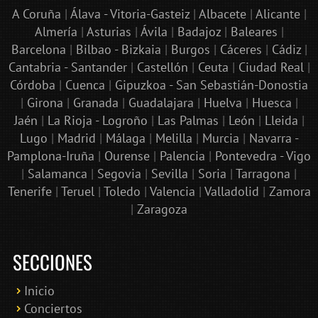
A Coruña
|
Álava - Vitoria-Gasteiz
|
Albacete
|
Alicante
|
Almería
|
Asturias
|
Ávila
|
Badajoz
|
Baleares
|
Barcelona
|
Bilbao - Bizkaia
|
Burgos
|
Cáceres
|
Cádiz
|
Cantabria - Santander
|
Castellón
|
Ceuta
|
Ciudad Real
|
Córdoba
|
Cuenca
|
Gipuzkoa - San Sebastián-Donostia
|
Girona
|
Granada
|
Guadalajara
|
Huelva
|
Huesca
|
Jaén
|
La Rioja - Logroño
|
Las Palmas
|
León
|
Lleida
|
Lugo
|
Madrid
|
Málaga
|
Melilla
|
Murcia
|
Navarra -
Pamplona-Iruña
|
Ourense
|
Palencia
|
Pontevedra - Vigo
|
Salamanca
|
Segovia
|
Sevilla
|
Soria
|
Tarragona
|
Tenerife
|
Teruel
|
Toledo
|
Valencia
|
Valladolid
|
Zamora
|
Zaragoza
SECCIONES
Inicio
Conciertos
Bololoco · conciertosengranada.es