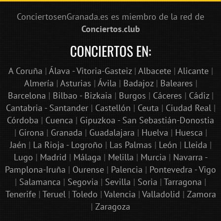
ConciertosenGranada.es es miembro de la red de
Conciertos.club
CONCIERTOS EN:
A Coruña
|
Álava - Vitoria-Gasteiz
|
Albacete
|
Alicante
|
Almería
|
Asturias
|
Ávila
|
Badajoz
|
Baleares
|
Barcelona
|
Bilbao - Bizkaia
|
Burgos
|
Cáceres
|
Cádiz
|
Cantabria - Santander
|
Castellón
|
Ceuta
|
Ciudad Real
|
Córdoba
|
Cuenca
|
Gipuzkoa - San Sebastián-Donostia
|
Girona
|
Granada
|
Guadalajara
|
Huelva
|
Huesca
|
Jaén
|
La Rioja - Logroño
|
Las Palmas
|
León
|
Lleida
|
Lugo
|
Madrid
|
Málaga
|
Melilla
|
Murcia
|
Navarra -
Pamplona-Iruña
|
Ourense
|
Palencia
|
Pontevedra - Vigo
|
Salamanca
|
Segovia
|
Sevilla
|
Soria
|
Tarragona
|
Tenerife
|
Teruel
|
Toledo
|
Valencia
|
Valladolid
|
Zamora
|
Zaragoza