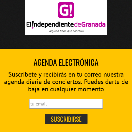
AGENDA ELECTRÓNICA
Suscríbete y recibirás en tu correo nuestra
agenda diaria de conciertos. Puedes darte de
baja en cualquier momento