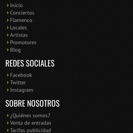
Inicio
Conciertos
Bololoco · conciertosengranada.es
Flamenco
Online · Te ayudo a encontrar conciertos
Locales
Artistas
Promotores
Blog
REDES SOCIALES
Facebook
Twitter
Instagram
SOBRE NOSOTROS
¿Quiénes somos?
Venta de entradas
Tarifas publicidad