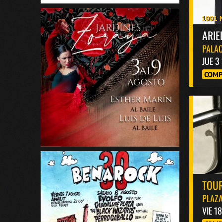
1001 
ARIE
PALAC
JUE 3
COMP
TOUR
PLAZA
VIE 1