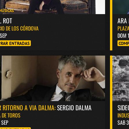
MÚSICAS
L ROT
ARA 
IO DE LOS CÓRDOVA
PLAZA
 SEP
DOM 
RAR ENTRADAS
COMP
 RITORNO A VIA DALMA:
SERGIO DALMA
SIDE
 DE TOROS
INDUS
8 SEP
SAB 3