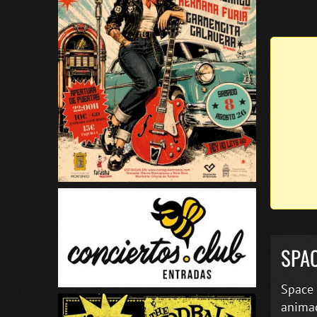
SPA
Space 
animad