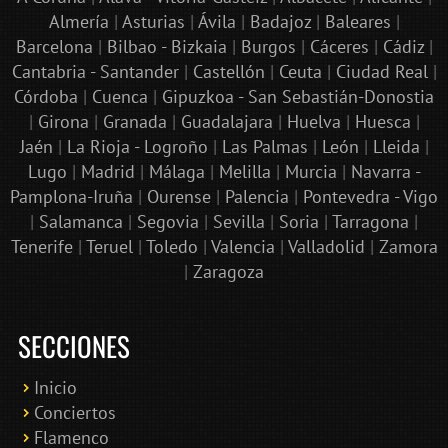
Almería
|
Asturias
|
Ávila
|
Badajoz
|
Baleares
|
Barcelona
|
Bilbao - Bizkaia
|
Burgos
|
Cáceres
|
Cádiz
|
Cantabria - Santander
|
Castellón
|
Ceuta
|
Ciudad Real
|
Córdoba
|
Cuenca
|
Gipuzkoa - San Sebastián-Donostia
|
Girona
|
Granada
|
Guadalajara
|
Huelva
|
Huesca
|
Jaén
|
La Rioja - Logroño
|
Las Palmas
|
León
|
Lleida
|
Lugo
|
Madrid
|
Málaga
|
Melilla
|
Murcia
|
Navarra -
Pamplona-Iruña
|
Ourense
|
Palencia
|
Pontevedra - Vigo
|
Salamanca
|
Segovia
|
Sevilla
|
Soria
|
Tarragona
|
Tenerife
|
Teruel
|
Toledo
|
Valencia
|
Valladolid
|
Zamora
|
Zaragoza
SECCIONES
Inicio
Conciertos
Bololoco · conciertosengranada.es
Flamenco
Online · Te ayudo a encontrar conciertos