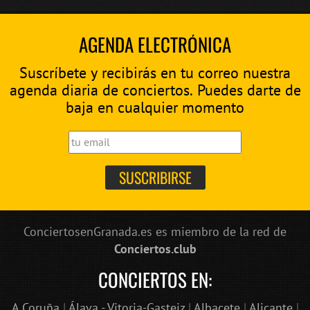
AGENDA ELECTRÓNICA
Suscríbete y recibirás en tu correo nuestra
agenda diaria de conciertos. Puedes darte de
baja en cualquier momento
ConciertosenGranada.es es miembro de la red de
Conciertos.club
CONCIERTOS EN:
A Coruña
|
Álava - Vitoria-Gasteiz
|
Albacete
|
Alicante
|