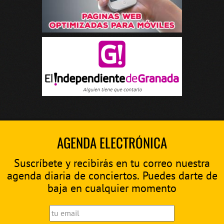
AGENDA ELECTRÓNICA
Suscríbete y recibirás en tu correo nuestra
agenda diaria de conciertos. Puedes darte de
baja en cualquier momento