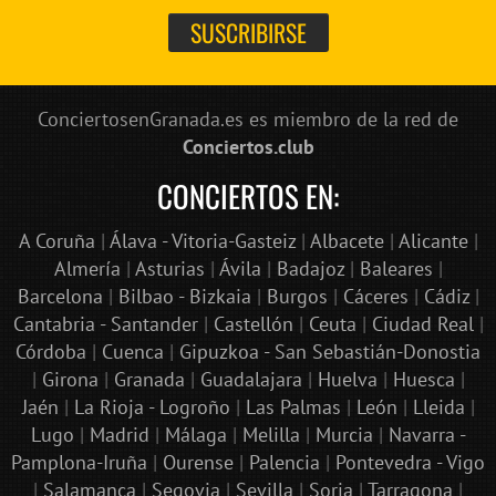
ConciertosenGranada.es es miembro de la red de
Conciertos.club
CONCIERTOS EN:
A Coruña
|
Álava - Vitoria-Gasteiz
|
Albacete
|
Alicante
|
Almería
|
Asturias
|
Ávila
|
Badajoz
|
Baleares
|
Barcelona
|
Bilbao - Bizkaia
|
Burgos
|
Cáceres
|
Cádiz
|
Cantabria - Santander
|
Castellón
|
Ceuta
|
Ciudad Real
|
Córdoba
|
Cuenca
|
Gipuzkoa - San Sebastián-Donostia
|
Girona
|
Granada
|
Guadalajara
|
Huelva
|
Huesca
|
Jaén
|
La Rioja - Logroño
|
Las Palmas
|
León
|
Lleida
|
Lugo
|
Madrid
|
Málaga
|
Melilla
|
Murcia
|
Navarra -
Pamplona-Iruña
|
Ourense
|
Palencia
|
Pontevedra - Vigo
|
Salamanca
|
Segovia
|
Sevilla
|
Soria
|
Tarragona
|