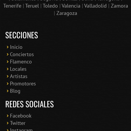
Tenerife
|
Teruel
|
Toledo
|
Valencia
|
Valladolid
|
Zamora
|
Zaragoza
SECCIONES
Inicio
Conciertos
Bololoco · conciertosengranada.es
Flamenco
Online · Te ayudo a encontrar conciertos
Locales
Artistas
Promotores
Blog
REDES SOCIALES
Facebook
Twitter
Instagram