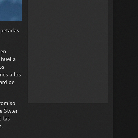
spetadas
 en
 huella
os
nes a los
ard de
promiso
e Styler
e las
s.