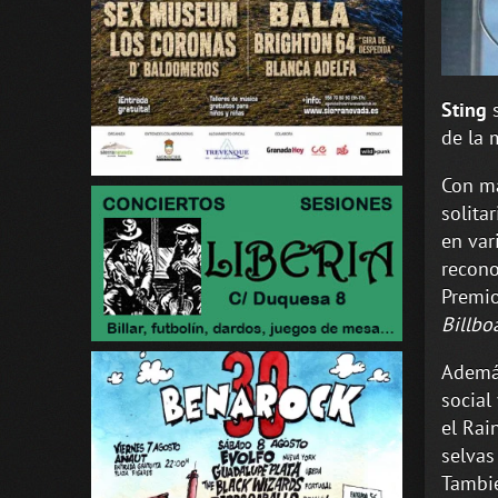
Sting
s
de la 
Con má
solita
en var
recono
Premio
Billbo
Además
social
el Rai
selvas
Tambié