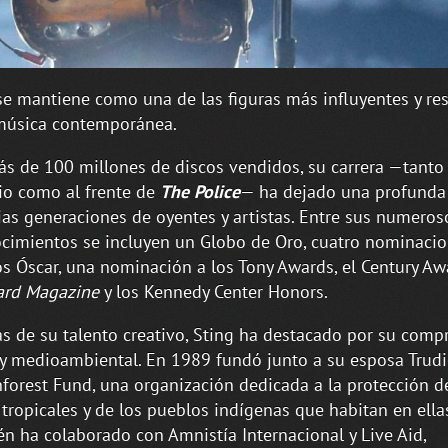
e mantiene como una de las figuras más influyentes y re
música contemporánea.
s de 100 millones de discos vendidos, su carrera —tanto
rio como al frente de
The Police
— ha dejado una profunda
ias generaciones de oyentes y artistas. Entre sus numeros
cimientos se incluyen un Globo de Oro, cuatro nominacio
s Óscar, una nominación a los Tony Awards, el Century Aw
ard Magazine
y los Kennedy Center Honors.
 de su talento creativo, Sting ha destacado por su com
 y medioambiental. En 1989 fundó junto a su esposa Trudi
nforest Fund, una organización dedicada a la protección d
 tropicales y de los pueblos indígenas que habitan en ella
n ha colaborado con Amnistía Internacional y Live Aid,