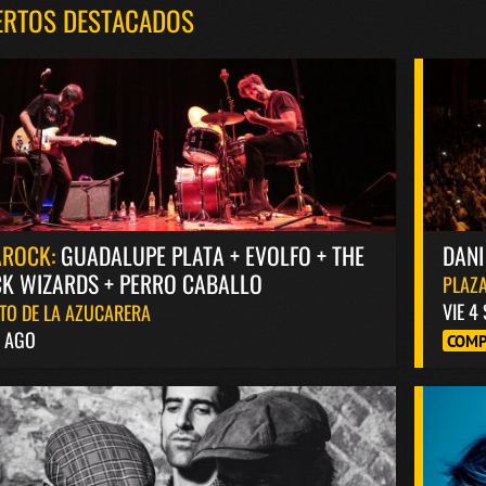
ERTOS DESTACADOS
AROCK:
GUADALUPE PLATA + EVOLFO + THE
DANI
K WIZARDS + PERRO CABALLO
PLAZA
VIE 4
TO DE LA AZUCARERA
8 AGO
COMP