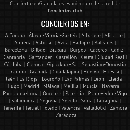
ConciertosenGranada.es es miembro de la red de
Conciertos.club
CONCIERTOS EN:
A Coruña
|
Álava - Vitoria-Gasteiz
|
Albacete
|
Alicante
|
Almería
|
Asturias
|
Ávila
|
Badajoz
|
Baleares
|
Barcelona
|
Bilbao - Bizkaia
|
Burgos
|
Cáceres
|
Cádiz
|
Cantabria - Santander
|
Castellón
|
Ceuta
|
Ciudad Real
|
Córdoba
|
Cuenca
|
Gipuzkoa - San Sebastián-Donostia
|
Girona
|
Granada
|
Guadalajara
|
Huelva
|
Huesca
|
Jaén
|
La Rioja - Logroño
|
Las Palmas
|
León
|
Lleida
|
Lugo
|
Madrid
|
Málaga
|
Melilla
|
Murcia
|
Navarra -
Pamplona-Iruña
|
Ourense
|
Palencia
|
Pontevedra - Vigo
|
Salamanca
|
Segovia
|
Sevilla
|
Soria
|
Tarragona
|
Tenerife
|
Teruel
|
Toledo
|
Valencia
|
Valladolid
|
Zamora
|
Zaragoza