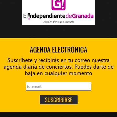
AGENDA ELECTRÓNICA
Suscríbete y recibirás en tu correo nuestra
agenda diaria de conciertos. Puedes darte de
baja en cualquier momento