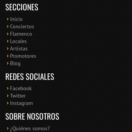
SECCIONES
Inicio
Conciertos
Bololoco · conciertosengranada.es
Flamenco
Online · Te ayudo a encontrar conciertos
Locales
Artistas
Promotores
Blog
REDES SOCIALES
Facebook
Twitter
Instagram
SOBRE NOSOTROS
¿Quiénes somos?