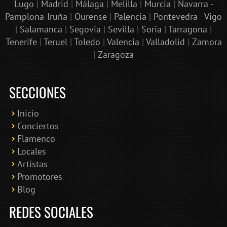
Lugo
|
Madrid
|
Málaga
|
Melilla
|
Murcia
|
Navarra -
Pamplona-Iruña
|
Ourense
|
Palencia
|
Pontevedra - Vigo
|
Salamanca
|
Segovia
|
Sevilla
|
Soria
|
Tarragona
|
Tenerife
|
Teruel
|
Toledo
|
Valencia
|
Valladolid
|
Zamora
|
Zaragoza
SECCIONES
Inicio
Conciertos
Bololoco · conciertosengranada.es
Flamenco
Online · Te ayudo a encontrar conciertos
Locales
Artistas
Promotores
Blog
REDES SOCIALES