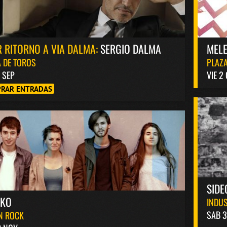
 RITORNO A VIA DALMA:
SERGIO DALMA
MELE
 DE TOROS
PLAZA
8 SEP
VIE 2
RAR ENTRADAS
SIDE
AKO
INDUS
SAB 3
N ROCK