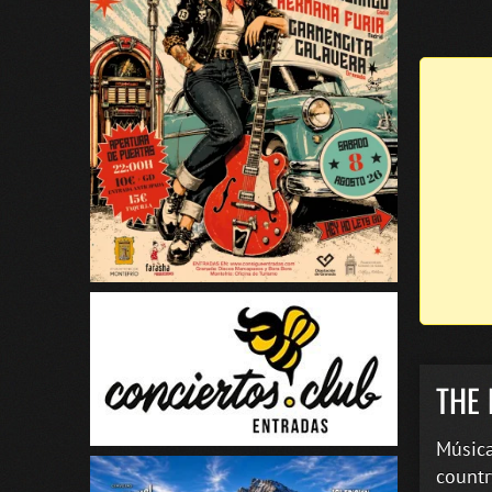
THE 
Música
countr