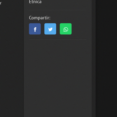
Étnica
r
Compartir: