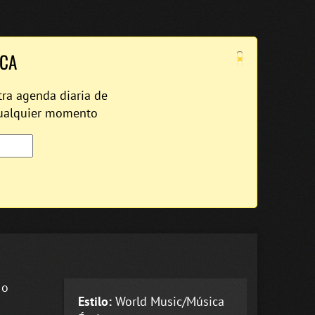
×
ICA
tra agenda diaria de
cualquier momento
 o
Estilo:
World Music/Música