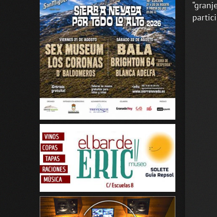
“granj
partici