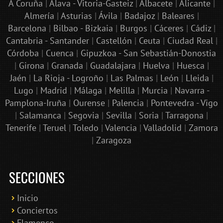
A Coruña
|
Álava - Vitoria-Gasteiz
|
Albacete
|
Alicante
|
Almería
|
Asturias
|
Ávila
|
Badajoz
|
Baleares
|
Barcelona
|
Bilbao - Bizkaia
|
Burgos
|
Cáceres
|
Cádiz
|
Cantabria - Santander
|
Castellón
|
Ceuta
|
Ciudad Real
|
Córdoba
|
Cuenca
|
Gipuzkoa - San Sebastián-Donostia
|
Girona
|
Granada
|
Guadalajara
|
Huelva
|
Huesca
|
Jaén
|
La Rioja - Logroño
|
Las Palmas
|
León
|
Lleida
|
Lugo
|
Madrid
|
Málaga
|
Melilla
|
Murcia
|
Navarra -
Pamplona-Iruña
|
Ourense
|
Palencia
|
Pontevedra - Vigo
|
Salamanca
|
Segovia
|
Sevilla
|
Soria
|
Tarragona
|
Tenerife
|
Teruel
|
Toledo
|
Valencia
|
Valladolid
|
Zamora
|
Zaragoza
SECCIONES
Inicio
Conciertos
Bololoco · conciertosengranada.es
Flamenco
Online · Te ayudo a encontrar conciertos