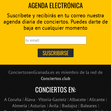
AGENDA ELECTRÓNICA
Suscríbete y recibirás en tu correo nuestra
agenda diaria de conciertos. Puedes darte de
baja en cualquier momento
ConciertosenGranada.es es miembro de la red de
Conciertos.club
CONCIERTOS EN:
A Coruña
|
Álava - Vitoria-Gasteiz
|
Albacete
|
Alicante
|
Almería
|
Asturias
|
Ávila
|
Badajoz
|
Baleares
|