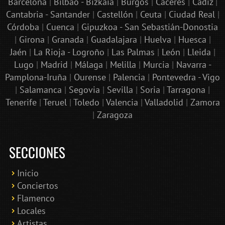
Barcelona
|
Bilbao - Bizkaia
|
Burgos
|
Cáceres
|
Cádiz
|
Cantabria - Santander
|
Castellón
|
Ceuta
|
Ciudad Real
|
Córdoba
|
Cuenca
|
Gipuzkoa - San Sebastián-Donostia
|
Girona
|
Granada
|
Guadalajara
|
Huelva
|
Huesca
|
Jaén
|
La Rioja - Logroño
|
Las Palmas
|
León
|
Lleida
|
Lugo
|
Madrid
|
Málaga
|
Melilla
|
Murcia
|
Navarra -
Pamplona-Iruña
|
Ourense
|
Palencia
|
Pontevedra - Vigo
|
Salamanca
|
Segovia
|
Sevilla
|
Soria
|
Tarragona
|
Tenerife
|
Teruel
|
Toledo
|
Valencia
|
Valladolid
|
Zamora
|
Zaragoza
SECCIONES
Inicio
Conciertos
Bololoco · conciertosengranada.es
Flamenco
Online · Te ayudo a encontrar conciertos
Locales
Artistas