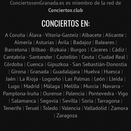
ConciertosenGranada.es es miembro de la red de
Conciertos.club
CONCIERTOS EN:
A Coruña
|
Álava - Vitoria-Gasteiz
|
Albacete
|
Alicante
|
Almería
|
Asturias
|
Ávila
|
Badajoz
|
Baleares
|
Barcelona
|
Bilbao - Bizkaia
|
Burgos
|
Cáceres
|
Cádiz
|
Cantabria - Santander
|
Castellón
|
Ceuta
|
Ciudad Real
|
Córdoba
|
Cuenca
|
Gipuzkoa - San Sebastián-Donostia
|
Girona
|
Granada
|
Guadalajara
|
Huelva
|
Huesca
|
Jaén
|
La Rioja - Logroño
|
Las Palmas
|
León
|
Lleida
|
Lugo
|
Madrid
|
Málaga
|
Melilla
|
Murcia
|
Navarra -
Pamplona-Iruña
|
Ourense
|
Palencia
|
Pontevedra - Vigo
|
Salamanca
|
Segovia
|
Sevilla
|
Soria
|
Tarragona
|
Tenerife
|
Teruel
|
Toledo
|
Valencia
|
Valladolid
|
Zamora
|
Zaragoza