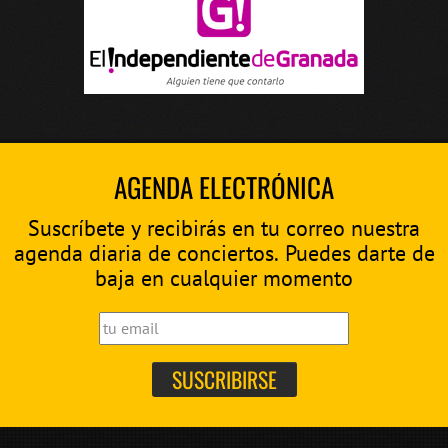
AGENDA ELECTRÓNICA
Suscríbete y recibirás en tu correo nuestra
agenda diaria de conciertos. Puedes darte de
baja en cualquier momento