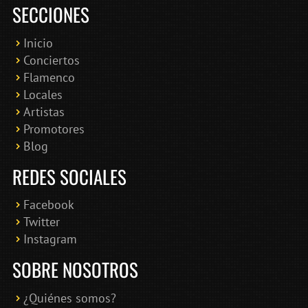
SECCIONES
Inicio
Conciertos
Bololoco · conciertosengranada.es
Flamenco
Online · Te ayudo a encontrar conciertos
Locales
Artistas
Promotores
Blog
REDES SOCIALES
Facebook
Twitter
Instagram
SOBRE NOSOTROS
¿Quiénes somos?