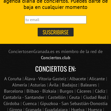
agenda diaria de conciertos. Puedes darte de
baja en cualquier momento
ConciertosenGranada.es es miembro de la red de
Conciertos.club
CONCIERTOS EN:
A Coruña
|
Álava - Vitoria-Gasteiz
|
Albacete
|
Alicante
|
Almería
|
Asturias
|
Ávila
|
Badajoz
|
Baleares
|
Barcelona
|
Bilbao - Bizkaia
|
Burgos
|
Cáceres
|
Cádiz
|
Cantabria - Santander
|
Castellón
|
Ceuta
|
Ciudad Real
|
Córdoba
|
Cuenca
|
Gipuzkoa - San Sebastián-Donostia
|
Girona
|
Granada
|
Guadalajara
|
Huelva
|
Huesca
|