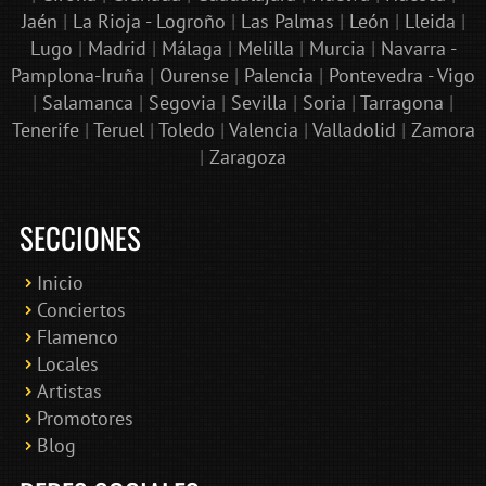
Jaén
|
La Rioja - Logroño
|
Las Palmas
|
León
|
Lleida
|
Lugo
|
Madrid
|
Málaga
|
Melilla
|
Murcia
|
Navarra -
Pamplona-Iruña
|
Ourense
|
Palencia
|
Pontevedra - Vigo
|
Salamanca
|
Segovia
|
Sevilla
|
Soria
|
Tarragona
|
Tenerife
|
Teruel
|
Toledo
|
Valencia
|
Valladolid
|
Zamora
|
Zaragoza
SECCIONES
Inicio
Conciertos
Bololoco · conciertosengranada.es
Flamenco
Online · Te ayudo a encontrar conciertos
Locales
Artistas
Promotores
Blog