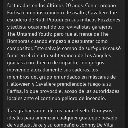
facturados en los últimos 20 años. Con el órgano
Farfisa como instrumento de asalto, Cavaliere fue
escudero de Rudi Protudi en sus míticos Fuzztones
y teclista ocasional de los revivalistas garajeros
The Untamed Youth; pero fue al frente de The
Bomboras cuando empezó a despuntar como
compositor. Este salvaje combo de surf-punk causó
furor en el circuito subterráneo de Los Ángeles
gracias a un directo de impacto, con go-gos
moviendo alocadamente sus caderas, los
miembros del grupo enfundados en máscaras de
Halloween y Cavaliere prendiéndole fuego a su
Farfisa, lo que provocó el acoso de las autoridades
locales ante el continuo peligro de incendio.
Tras grabar varios discos para el sello Dionysus -
ideales para amenizar cualquier guateque pasado
de vueltas-, Jake y su compañero Johnny De Villa