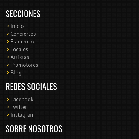
SECCIONES
Inicio
Conciertos
Bololoco · conciertosengranada.es
Flamenco
Online · Te ayudo a encontrar conciertos
Locales
Artistas
Promotores
Blog
REDES SOCIALES
Facebook
Twitter
Instagram
SOBRE NOSOTROS