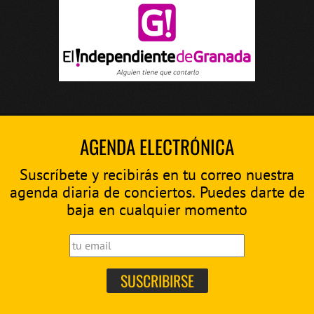
AGENDA ELECTRÓNICA
Suscríbete y recibirás en tu correo nuestra
agenda diaria de conciertos. Puedes darte de
baja en cualquier momento