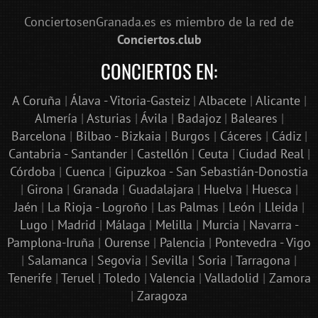
ConciertosenGranada.es es miembro de la red de
Conciertos.club
CONCIERTOS EN:
A Coruña
|
Álava - Vitoria-Gasteiz
|
Albacete
|
Alicante
|
Almería
|
Asturias
|
Ávila
|
Badajoz
|
Baleares
|
Barcelona
|
Bilbao - Bizkaia
|
Burgos
|
Cáceres
|
Cádiz
|
Cantabria - Santander
|
Castellón
|
Ceuta
|
Ciudad Real
|
Córdoba
|
Cuenca
|
Gipuzkoa - San Sebastián-Donostia
|
Girona
|
Granada
|
Guadalajara
|
Huelva
|
Huesca
|
Jaén
|
La Rioja - Logroño
|
Las Palmas
|
León
|
Lleida
|
Lugo
|
Madrid
|
Málaga
|
Melilla
|
Murcia
|
Navarra -
Pamplona-Iruña
|
Ourense
|
Palencia
|
Pontevedra - Vigo
|
Salamanca
|
Segovia
|
Sevilla
|
Soria
|
Tarragona
|
Tenerife
|
Teruel
|
Toledo
|
Valencia
|
Valladolid
|
Zamora
|
Zaragoza