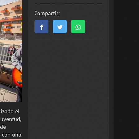
Compartir:
izado el
juventud,
 de
n con una