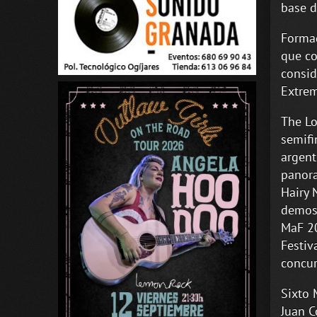
base d
Formad
que co
consid
Extre
The Lo
semifi
argent
panora
Hairy 
demosc
MaF 20
Festiv
concur
Sixto M
Juan Co