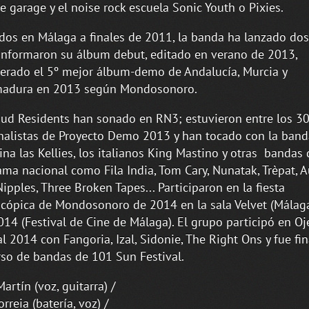
e garage y el noise rock escuela Sonic Youth o Pixies.
os en Málaga a finales de 2011, la banda ha lanzado dos
nformaron su álbum debut, editado en verano de 2013,
erado el 5º mejor álbum-demo de Andalucía, Murcia y
madura en 2013 según Mondosonoro.
ud Residents han sonado en RN3; estuvieron entre los 3
nalistas de Proyecto Demo 2013 y han tocado con la band
ina las Kellies, los italianos King Mastino y otras bandas 
ma nacional como Fila India, Tom Cary, Nunatak, Trèpat, A
Nipples, Three Broken Tapes... Participaron en la fiesta
ópica de Mondosonoro de 2014 en la sala Velvet (Málaga)
14 (Festival de Cine de Málaga). El grupo participó en O
al 2014 con Fangoria, Izal, Sidonie, The Right Ons y fue fin
so de bandas de 101 Sun Festival.
artín (voz, guitarra) /
rreia (batería, voz) /