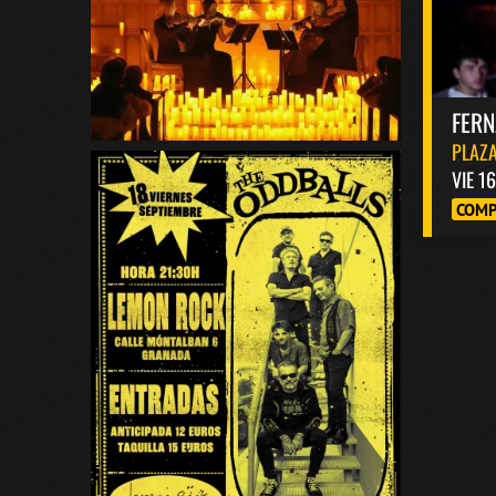
FER
PLAZA
VIE 1
COMP