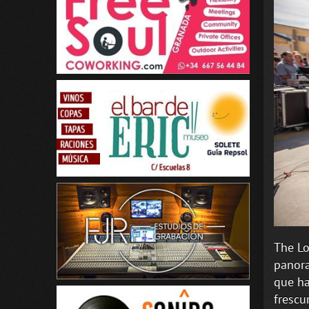
The Lo
panora
que ha
frescu