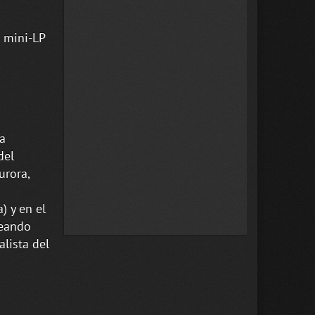
 mini-LP
0
a
del
urora,
 y en el
jeando
alista del