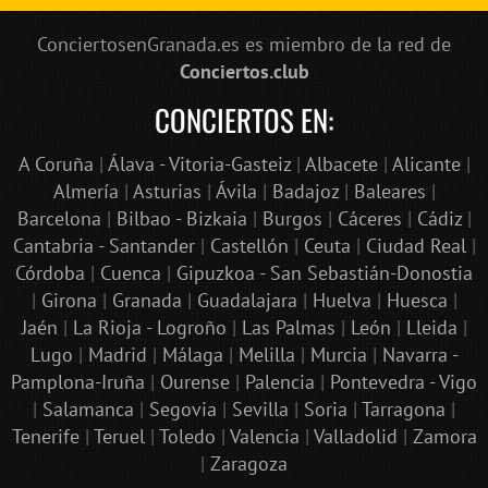
ConciertosenGranada.es es miembro de la red de
Conciertos.club
CONCIERTOS EN:
A Coruña
|
Álava - Vitoria-Gasteiz
|
Albacete
|
Alicante
|
Almería
|
Asturias
|
Ávila
|
Badajoz
|
Baleares
|
Barcelona
|
Bilbao - Bizkaia
|
Burgos
|
Cáceres
|
Cádiz
|
Cantabria - Santander
|
Castellón
|
Ceuta
|
Ciudad Real
|
Córdoba
|
Cuenca
|
Gipuzkoa - San Sebastián-Donostia
|
Girona
|
Granada
|
Guadalajara
|
Huelva
|
Huesca
|
Jaén
|
La Rioja - Logroño
|
Las Palmas
|
León
|
Lleida
|
Lugo
|
Madrid
|
Málaga
|
Melilla
|
Murcia
|
Navarra -
Pamplona-Iruña
|
Ourense
|
Palencia
|
Pontevedra - Vigo
|
Salamanca
|
Segovia
|
Sevilla
|
Soria
|
Tarragona
|
Tenerife
|
Teruel
|
Toledo
|
Valencia
|
Valladolid
|
Zamora
|
Zaragoza