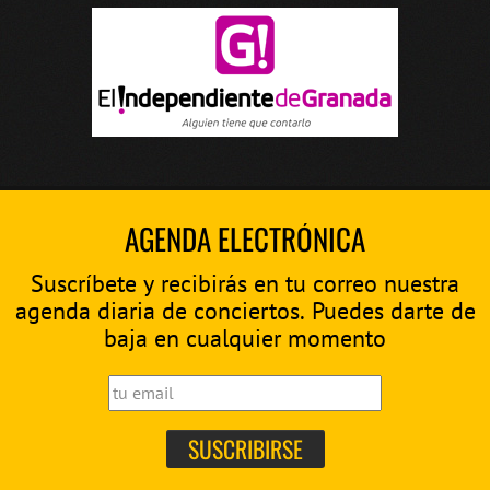
AGENDA ELECTRÓNICA
Suscríbete y recibirás en tu correo nuestra
agenda diaria de conciertos. Puedes darte de
baja en cualquier momento