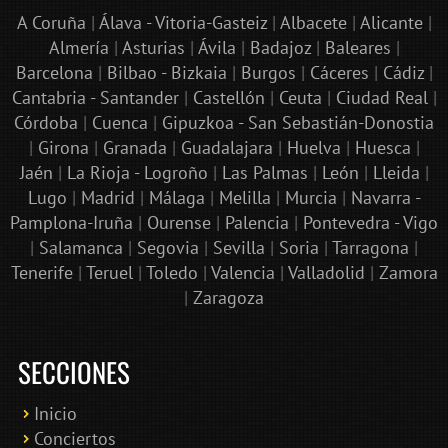
A Coruña
|
Álava - Vitoria-Gasteiz
|
Albacete
|
Alicante
|
Almería
|
Asturias
|
Ávila
|
Badajoz
|
Baleares
|
Barcelona
|
Bilbao - Bizkaia
|
Burgos
|
Cáceres
|
Cádiz
|
Cantabria - Santander
|
Castellón
|
Ceuta
|
Ciudad Real
|
Córdoba
|
Cuenca
|
Gipuzkoa - San Sebastián-Donostia
|
Girona
|
Granada
|
Guadalajara
|
Huelva
|
Huesca
|
Jaén
|
La Rioja - Logroño
|
Las Palmas
|
León
|
Lleida
|
Lugo
|
Madrid
|
Málaga
|
Melilla
|
Murcia
|
Navarra -
Pamplona-Iruña
|
Ourense
|
Palencia
|
Pontevedra - Vigo
|
Salamanca
|
Segovia
|
Sevilla
|
Soria
|
Tarragona
|
Tenerife
|
Teruel
|
Toledo
|
Valencia
|
Valladolid
|
Zamora
|
Zaragoza
SECCIONES
Inicio
Conciertos
Bololoco · conciertosengranada.es