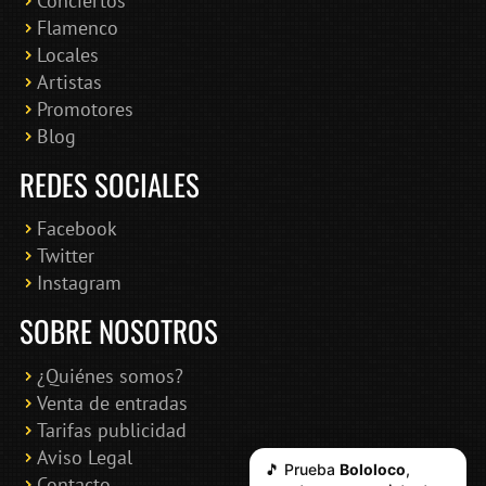
Conciertos
Bololoco · conciertosengranada.es
Flamenco
Online · Te ayudo a encontrar conciertos
Locales
Artistas
Promotores
Blog
REDES SOCIALES
Facebook
Twitter
Instagram
SOBRE NOSOTROS
¿Quiénes somos?
Venta de entradas
Tarifas publicidad
Aviso Legal
🎵 Prueba
Bololoco
,
Contacto