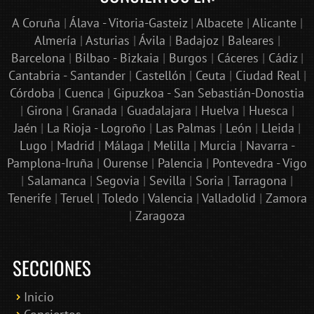
A Coruña
|
Álava - Vitoria-Gasteiz
|
Albacete
|
Alicante
|
Almería
|
Asturias
|
Ávila
|
Badajoz
|
Baleares
|
Barcelona
|
Bilbao - Bizkaia
|
Burgos
|
Cáceres
|
Cádiz
|
Cantabria - Santander
|
Castellón
|
Ceuta
|
Ciudad Real
|
Córdoba
|
Cuenca
|
Gipuzkoa - San Sebastián-Donostia
|
Girona
|
Granada
|
Guadalajara
|
Huelva
|
Huesca
|
Jaén
|
La Rioja - Logroño
|
Las Palmas
|
León
|
Lleida
|
Lugo
|
Madrid
|
Málaga
|
Melilla
|
Murcia
|
Navarra -
Pamplona-Iruña
|
Ourense
|
Palencia
|
Pontevedra - Vigo
|
Salamanca
|
Segovia
|
Sevilla
|
Soria
|
Tarragona
|
Tenerife
|
Teruel
|
Toledo
|
Valencia
|
Valladolid
|
Zamora
|
Zaragoza
SECCIONES
Inicio