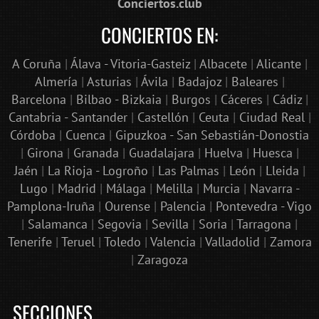
Conciertos.club
CONCIERTOS EN:
A Coruña
|
Álava - Vitoria-Gasteiz
|
Albacete
|
Alicante
|
Almería
|
Asturias
|
Ávila
|
Badajoz
|
Baleares
|
Barcelona
|
Bilbao - Bizkaia
|
Burgos
|
Cáceres
|
Cádiz
|
Cantabria - Santander
|
Castellón
|
Ceuta
|
Ciudad Real
|
Córdoba
|
Cuenca
|
Gipuzkoa - San Sebastián-Donostia
|
Girona
|
Granada
|
Guadalajara
|
Huelva
|
Huesca
|
Jaén
|
La Rioja - Logroño
|
Las Palmas
|
León
|
Lleida
|
Lugo
|
Madrid
|
Málaga
|
Melilla
|
Murcia
|
Navarra -
Pamplona-Iruña
|
Ourense
|
Palencia
|
Pontevedra - Vigo
|
Salamanca
|
Segovia
|
Sevilla
|
Soria
|
Tarragona
|
Tenerife
|
Teruel
|
Toledo
|
Valencia
|
Valladolid
|
Zamora
|
Zaragoza
SECCIONES